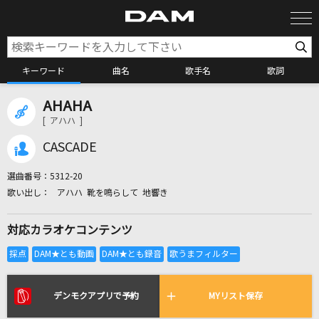
キーワード
曲名
歌手名
歌詞
AHAHA
カラオケ検索
[ アハハ ]
CASCADE
カラオケ店舗検索
選曲番号：
5312-20
アハハ 靴を鳴らして 地響き
カラオケリクエスト
対応カラオケコンテンツ
全国りれき
リアルタイムで歌われている曲の一覧
デンモクアプリで予約
MYリスト保存