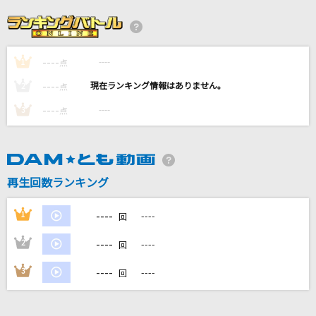
真夜中すぎの恋
安全地帯
----
----
1
[生音]言って。
点
ヨルシカ
----
----
2
点
----
----
3
点
[生音]栞
クリープハイプ
抱きしめたい
再生回数ランキング
Mr.Children
----
1
----
回
もっと見る
----
2
----
回
DAMの新曲・ランキングなど
----
3
----
回
カラオケ最新情報をチェック！