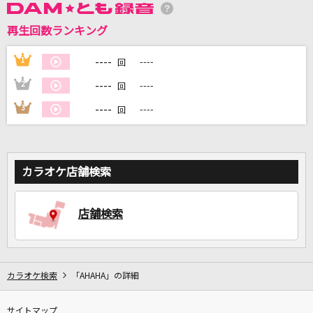
再生回数ランキング
DAMに会員登録・ログインして
カラオケをもっと楽しもう！
----
1
----
回
----
2
----
回
----
3
----
回
自宅でカラオケ歌い放題！
家族や友達と一緒に！練習にも！
カラオケ店舗検索
店舗検索
カラオケ検索
「AHAHA」の詳細
サイトマップ