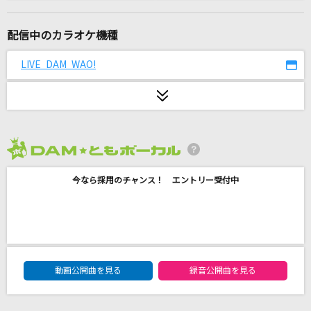
[生音]海色
AKINO from bless4
配信中のカラオケ機種
愛の唄
LIVE DAM WAO!
Myuk
[生音]ハッピーエンド
back number
2026年8月度
プライド革命
今なら採用のチャンス！ エントリー受付中
CHiCO with HoneyWorks
BROKEN GAMES
FZMZ
DAM★ともボーカルエントリーランキング
裸足の女神(LIVE Ver.)
動画公開曲を見る
録音公開曲を見る
B'z