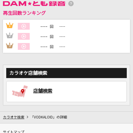
再生回数ランキング
DAMに会員登録・ログインして
カラオケをもっと楽しもう！
----
1
----
回
----
2
----
回
----
3
----
回
自宅でカラオケ歌い放題！
家族や友達と一緒に！練習にも！
カラオケ店舗検索
店舗検索
カラオケ検索
「VODKALOID」の詳細
サイトマップ