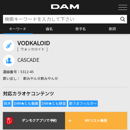
キーワード
曲名
歌手名
歌詞
VODKALOID
カラオケ検索
[ ウォッカロイド ]
CASCADE
カラオケ店舗検索
選曲番号：
5312-45
飲みやんせ飲みやんせ
カラオケリクエスト
対応カラオケコンテンツ
全国りれき
リアルタイムで歌われている曲の一覧
デンモクアプリで予約
MYリスト保存