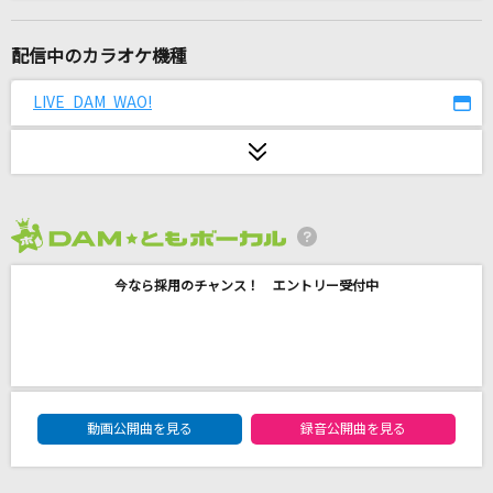
革命道中
アイナ・ジ・エンド
配信中のカラオケ機種
Missing
LIVE DAM WAO!
BE:FIRST
[生音]証
flumpool
2026年8月度
御祭騒ぎ
今なら採用のチャンス！ エントリー受付中
東京事変
春夏秋冬
スガ シカオ
DAM★ともボーカルエントリーランキング
Soranji
動画公開曲を見る
録音公開曲を見る
Mrs. GREEN APPLE