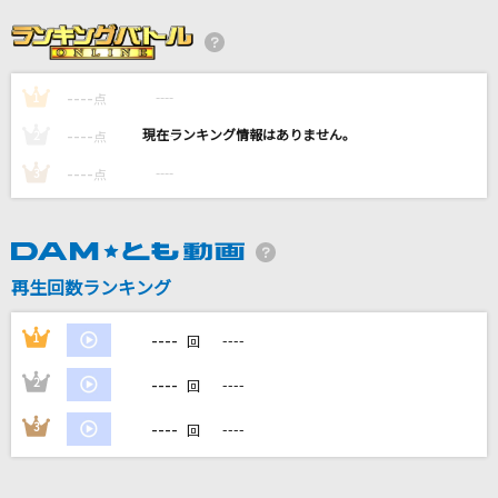
あいつら全員同窓会
ずっと真夜中でいいのに。
----
----
1
天国
点
Mrs. GREEN APPLE
----
----
2
点
----
----
3
点
ANOTHER WORLD
GACKT(Gackt)
アオくてハルい。
再生回数ランキング
杉本琢弥
----
1
----
回
もっと見る
----
2
----
回
DAMの新曲・ランキングなど
----
3
----
回
カラオケ最新情報をチェック！