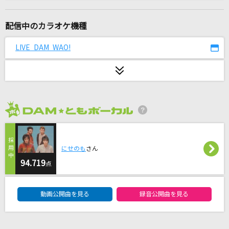
[生音]明日はきっといい日になる
高橋 優
配信中のカラオケ機種
グランドエスケープ feat.三浦透子
LIVE DAM WAO!
RADWIMPS
曼珠沙華
まふまふ
2026年8月度
[生音]プライマル
ORIGINAL LOVE
にせのも
さん
I WISH
94.719
点
モーニング娘。
DAM★ともボーカルエントリーランキング
動画公開曲を見る
録音公開曲を見る
[生音]アイのシナリオ
CHiCO with HoneyWorks