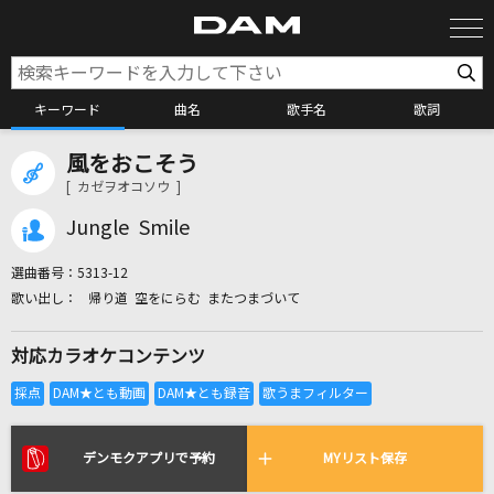
キーワード
曲名
歌手名
歌詞
風をおこそう
カラオケ検索
[ カゼヲオコソウ ]
Jungle Smile
カラオケ店舗検索
選曲番号：
5313-12
帰り道 空をにらむ またつまづいて
カラオケリクエスト
対応カラオケコンテンツ
全国りれき
リアルタイムで歌われている曲の一覧
デンモクアプリで予約
MYリスト保存