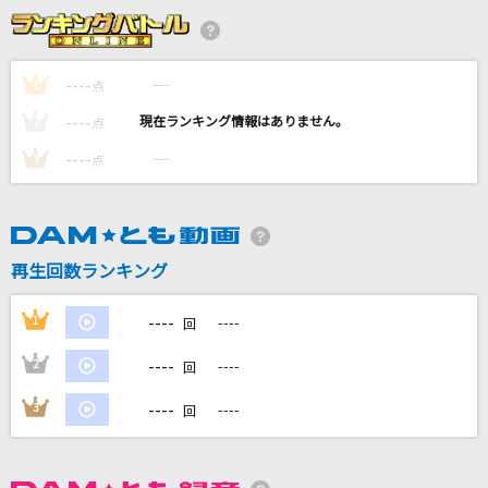
拝啓 貴方様
＝LOVE
----
----
1
点
ワタリドリ
----
----
2
点
[Alexandros]
----
----
3
点
サマータイムレコード
じん(自然の敵P) feat.IA
夜の踊り子
再生回数ランキング
サカナクション
----
1
----
回
もっと見る
----
2
----
回
DAMの新曲・ランキングなど
----
3
----
回
カラオケ最新情報をチェック！