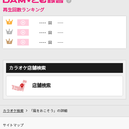
再生回数ランキング
DAMに会員登録・ログインして
カラオケをもっと楽しもう！
----
1
----
回
----
2
----
回
----
3
----
回
自宅でカラオケ歌い放題！
家族や友達と一緒に！練習にも！
カラオケ店舗検索
店舗検索
カラオケ検索
「風をおこそう」の詳細
サイトマップ