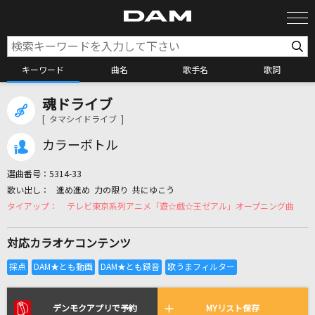
キーワード
曲名
歌手名
歌詞
魂ドライブ
カラオケ検索
[ タマシイドライブ ]
カラーボトル
カラオケ店舗検索
選曲番号：
5314-33
進め進め 力の限り 共にゆこう
カラオケリクエスト
テレビ東京系列アニメ「遊☆戯☆王ゼアル」オープニング曲
対応カラオケコンテンツ
全国りれき
リアルタイムで歌われている曲の一覧
デンモクアプリで予約
MYリスト保存