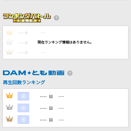
[生音]プレイバックPart2
山口百恵
キュートなカノジョ feat.可不(KAFU)
----
----
1
点
syudou
----
----
2
点
[生音]魔弾～Der Freischutz～
----
----
3
点
T.M.Revolution
愛をこめて花束を
Superfly
再生回数ランキング
もっと見る
----
1
----
回
----
2
----
回
DAMの新曲・ランキングなど
カラオケ最新情報をチェック！
----
3
----
回