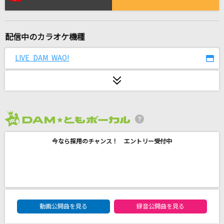
千本桜
和楽器バンド
配信中のカラオケ機種
SAVE YOUR HEART
Snow Man
LIVE DAM WAO!
シャルル
バルーン
キセキ
2026年8月度
GReeeeN
今なら採用のチャンス！ エントリー受付中
Ho! サマー
タッキー&翼
朱夏
DAM★ともボーカルエントリーランキング
動画公開曲を見る
録音公開曲を見る
SixTONES