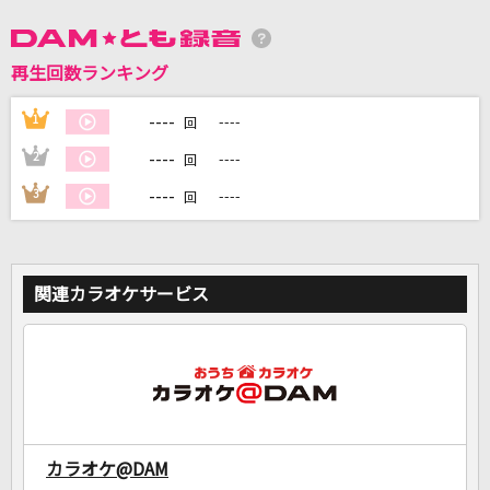
DAMに会員登録・ログインして
再生回数ランキング
カラオケをもっと楽しもう！
----
1
----
回
----
2
----
回
----
3
----
回
自宅でカラオケ歌い放題！
家族や友達と一緒に！練習にも！
関連カラオケサービス
カラオケ@DAM