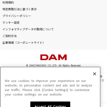
利用規約
特定商取引法に基づく表示
プライバシーポリシー
クッキー設定
インフォマティブデータの取得について
ご契約方法
企業情報（コーポレートサイト）
© DAIICHIKOSHO CO.,LTD. All Rights Reserved.
このサイトに掲載されている一切の文章・画像・写真・動画・音声等を、手段や形態
を問わず、著作権法の定める範囲を超えて無断で複製、転載、ファイル化などすること
We use cookies to improve your experience on our
を禁じます。
website, to personalize content and ads and to analyze
our traffic. Please click [Cookie Settings] to customize
楽曲及びコンテンツは、機種によりご利用いただけない場合があります。
your cookie settings on our website.
楽曲及びコンテンツの配信日、配信内容が変更になる場合があります。
楽曲によりMYリスト保存ができない場合があります。
Accept All Cookies