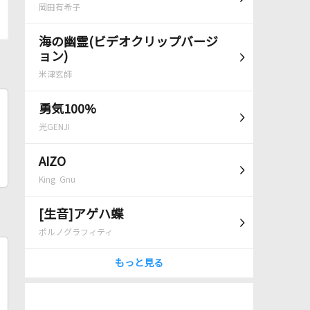
岡田有希子
海の幽霊(ビデオクリップバージ
ョン)
米津玄師
勇気100%
光GENJI
AIZO
King Gnu
[生音]アゲハ蝶
ポルノグラフィティ
もっと見る