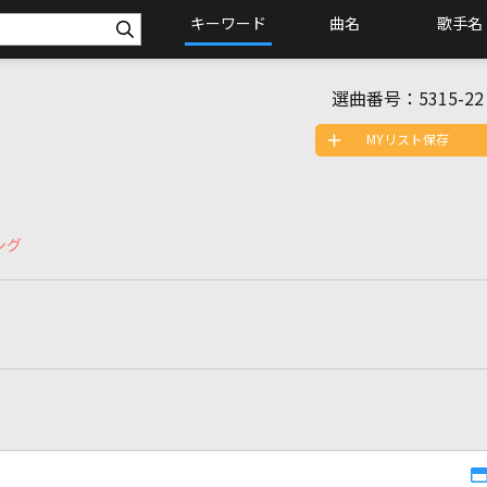
キーワード
曲名
歌手名
選曲番号：
5315-22
MYリスト保存
ング