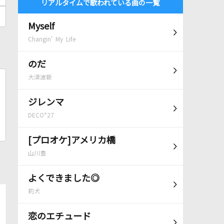
リアルタイムで歌われている曲の一覧
Myself
Changin' My Life
のだ
大漠波新
ジレンマ
DECO*27
[プロオケ]アメリカ橋
山川豊
よくできました◎
莉犬
恋のエチュード