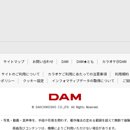
サイトマップ
お問い合わせ
DAM
DAM★とも
カラオケ＠DAM
サイトのご利用について
カラオケご利用にあたっての注意事項
利用規約
ーポリシー
クッキー設定
インフォマティブデータの取得について
ご契
© DAIICHIKOSHO CO.,LTD. All Rights Reserved.
・写真・動画・音声等を、手段や形態を問わず、著作権法の定める範囲を超えて無断で複
楽曲及びコンテンツは、機種によりご利用いただけない場合があります。