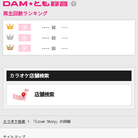
再生回数ランキング
DAMに会員登録・ログインして
カラオケをもっと楽しもう！
----
1
----
回
----
2
----
回
----
3
----
回
自宅でカラオケ歌い放題！
家族や友達と一緒に！練習にも！
カラオケ店舗検索
店舗検索
カラオケ検索
「Cover Story」の詳細
サイトマップ