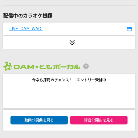
THE ABYSS
HYDE
配信中のカラオケ機種
クラクラ☆クライマックス
LIVE DAM WAO!
Juice=Juice
劇薬中毒
＝LOVE
2026年8月度
[生音]高嶺の花子さん
今なら採用のチャンス！ エントリー受付中
back number
[生音]夜空ノムコウ
SMAP
DAM★ともボーカルエントリーランキング
[生音]君の知らない物語
動画公開曲を見る
録音公開曲を見る
supercell