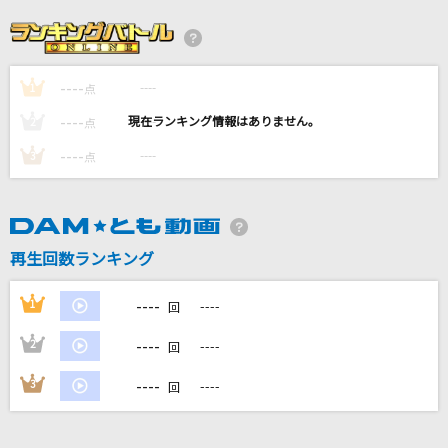
Grow Slowly
井口裕香
----
----
1
宇宙戦艦ヤマト
点
ささきいさお・ロイヤルナイツ
----
----
2
点
----
----
3
点
BELOVED
GLAY
いつか
再生回数ランキング
Saucy Dog
----
1
----
回
もっと見る
----
2
----
回
DAMの新曲・ランキングなど
----
3
----
回
カラオケ最新情報をチェック！