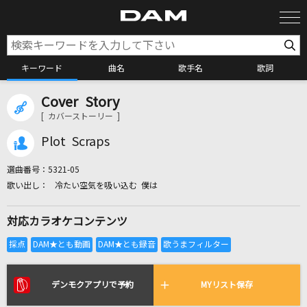
キーワード
曲名
歌手名
歌詞
Cover Story
カラオケ検索
[ カバーストーリー ]
Plot Scraps
カラオケ店舗検索
選曲番号：
5321-05
冷たい空気を吸い込む 僕は
カラオケリクエスト
対応カラオケコンテンツ
全国りれき
リアルタイムで歌われている曲の一覧
デンモクアプリで予約
MYリスト保存