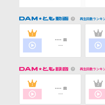
再生回数ランキ
1
2
----
回
----
再生回数ランキ
1
2
----
回
----