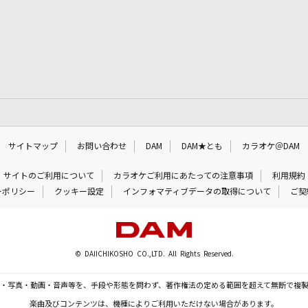
サイトマップ
お問い合わせ
DAM
DAM★とも
カラオケ＠DAM
サイトのご利用について
カラオケご利用にあたっての注意事項
利用規約
ーポリシー
クッキー設定
インフォマティブデータの取得について
ご契
© DAIICHIKOSHO CO.,LTD. All Rights Reserved.
・写真・動画・音声等を、手段や形態を問わず、著作権法の定める範囲を超えて無断で複
楽曲及びコンテンツは、機種によりご利用いただけない場合があります。