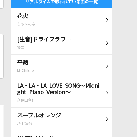
リアルタイムで歌われている曲の一覧
花火
ちゃんみな
[生音]ドライフラワー
優里
平熱
Mr.Children
LA・LA・LA LOVE SONG～Midni
ght Piano Version～
久保田利伸
ネーブルオレンジ
乃木坂46