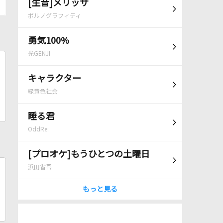
[生音]メリッサ
ポルノグラフィティ
勇気100%
光GENJI
キャラクター
緑黄色社会
睡る君
OddRe:
[プロオケ]もうひとつの土曜日
浜田省吾
もっと見る