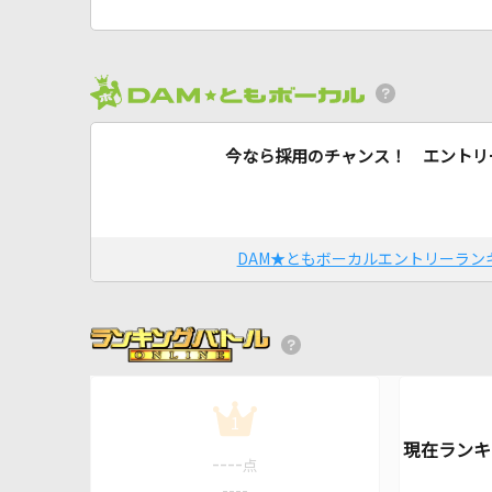
今なら採用のチャンス！ エントリ
DAM★ともボーカルエントリーラン
1
----
点
----