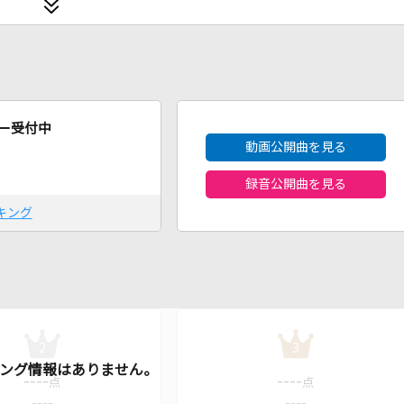
2026年8月度
ー受付中
動画公開曲を見る
録音公開曲を見る
キング
2
3
----
----
点
点
----
----