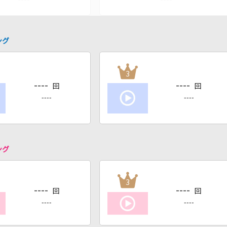
ング
3
----
----
回
回
----
----
ング
3
----
----
回
回
----
----