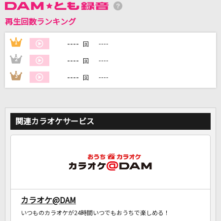
再生回数ランキング
DAMに会員登録・ログインして
カラオケをもっと楽しもう！
----
1
----
回
----
2
----
回
----
3
----
回
自宅でカラオケ歌い放題！
家族や友達と一緒に！練習にも！
関連カラオケサービス
カラオケ@DAM
いつものカラオケが24時間いつでもおうちで楽しめる！