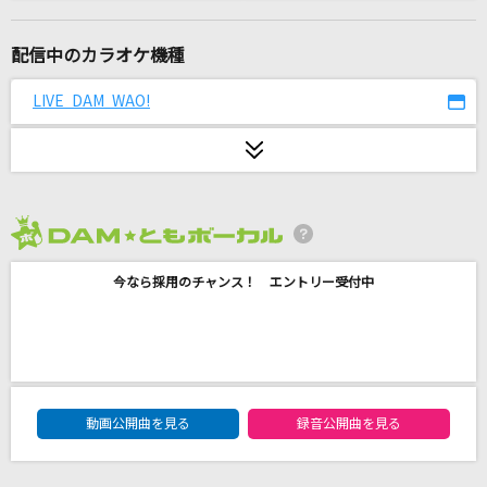
足りないハートビート
みなみまい from i.o.sound
配信中のカラオケ機種
French
LIVE DAM WAO!
大森元貴
名前のない怪物
EGOIST
2026年8月度
サヨナラの意味
今なら採用のチャンス！ エントリー受付中
乃木坂46
[生音]左右盲
ヨルシカ
DAM★ともボーカルエントリーランキング
[生音]明日晴れるかな
動画公開曲を見る
録音公開曲を見る
桑田佳祐