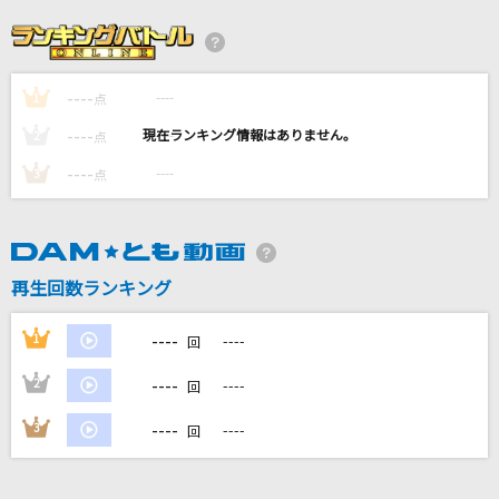
[生音]歌うたいのバラッド
斉藤和義
----
----
1
Universe
点
Official髭男dism
----
----
2
点
----
----
3
点
[生音]鳴門海流
三山ひろし
石狩挽歌
再生回数ランキング
水森かおり
----
1
----
回
もっと見る
----
2
----
回
DAMの新曲・ランキングなど
----
3
----
回
カラオケ最新情報をチェック！