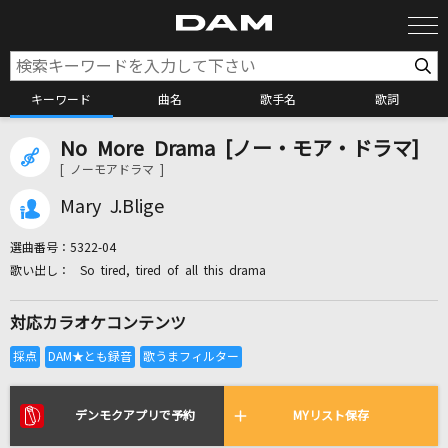
キーワード
曲名
歌手名
歌詞
No More Drama [ノー・モア・ドラマ]
カラオケ検索
[ ノーモアドラマ ]
Mary J.Blige
カラオケ店舗検索
選曲番号：
5322-04
So tired, tired of all this drama
カラオケリクエスト
対応カラオケコンテンツ
全国りれき
リアルタイムで歌われている曲の一覧
デンモクアプリで予約
MYリスト保存