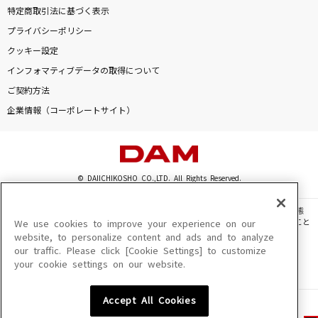
特定商取引法に基づく表示
プライバシーポリシー
クッキー設定
インフォマティブデータの取得について
ご契約方法
企業情報（コーポレートサイト）
© DAIICHIKOSHO CO.,LTD. All Rights Reserved.
このサイトに掲載されている一切の文章・画像・写真・動画・音声等を、手段や形態
を問わず、著作権法の定める範囲を超えて無断で複製、転載、ファイル化などすること
We use cookies to improve your experience on our
を禁じます。
website, to personalize content and ads and to analyze
our traffic. Please click [Cookie Settings] to customize
楽曲及びコンテンツは、機種によりご利用いただけない場合があります。
your cookie settings on our website.
楽曲及びコンテンツの配信日、配信内容が変更になる場合があります。
楽曲によりMYリスト保存ができない場合があります。
Accept All Cookies
JASRAC許諾番号
6602250213Y31015 6602250112Y38026 6602250240Y31015