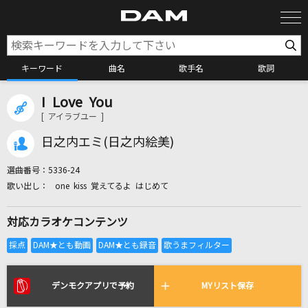
キーワード
曲名
歌手名
歌詞
I Love You
カラオケ検索
[ アイラブユー ]
日之内エミ(日之内絵美)
カラオケ店舗検索
選曲番号：
5336-24
one kiss 覚えてるよ はじめて
カラオケリクエスト
対応カラオケコンテンツ
全国りれき
リアルタイムで歌われている曲の一覧
デンモクアプリで予約
MYリスト保存