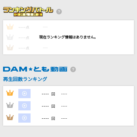
[生音]酒灯り
三山ひろし
----
----
1
[生音]果てなく続くストーリー
点
Misia
----
----
2
点
----
----
3
点
美しい鰭(名探偵コナンアニメバージョン)
スピッツ
[生音]ラストダンス
再生回数ランキング
Eve
----
1
----
回
もっと見る
----
2
----
回
DAMの新曲・ランキングなど
----
3
----
回
カラオケ最新情報をチェック！