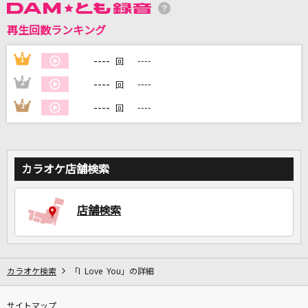
再生回数ランキング
DAMに会員登録・ログインして
カラオケをもっと楽しもう！
----
1
----
回
----
2
----
回
----
3
----
回
自宅でカラオケ歌い放題！
家族や友達と一緒に！練習にも！
カラオケ店舗検索
店舗検索
カラオケ検索
「I Love You」の詳細
サイトマップ