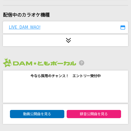
MILABO
ずっと真夜中でいいのに。
配信中のカラオケ機種
[生音]晴る
LIVE DAM WAO!
ヨルシカ
W/X/Y
Tani Yuuki
2026年8月度
[生音]思想犯
今なら採用のチャンス！ エントリー受付中
ヨルシカ
Pretender
Official髭男dism
DAM★ともボーカルエントリーランキング
消えない虹
動画公開曲を見る
録音公開曲を見る
B'z