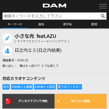
キーワード
曲名
歌手名
歌詞
小さな光 feat.AZU
カラオケ検索
[ チイサナヒカリフィーチャリングアズ ]
日之内エミ(日之内絵美)
カラオケ店舗検索
選曲番号：
5336-25
僕はちっぽけで とても弱くて
カラオケリクエスト
対応カラオケコンテンツ
全国りれき
リアルタイムで歌われている曲の一覧
デンモクアプリで予約
MYリスト保存