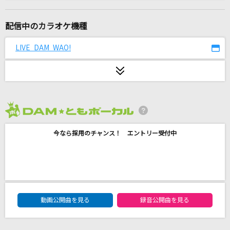
アイリス
藍井エイル
配信中のカラオケ機種
あの子コンプレックス
LIVE DAM WAO!
＝LOVE
[生音]THANKS(2018 SEVENTEEN CONCERT 'I
DEAL CUT' IN JAPAN)
SEVENTEEN
2026年8月度
ふたりごと
今なら採用のチャンス！ エントリー受付中
RADWIMPS
シャンランラン feat.96猫
miwa
DAM★ともボーカルエントリーランキング
動画公開曲を見る
録音公開曲を見る
チェリー
スピッツ