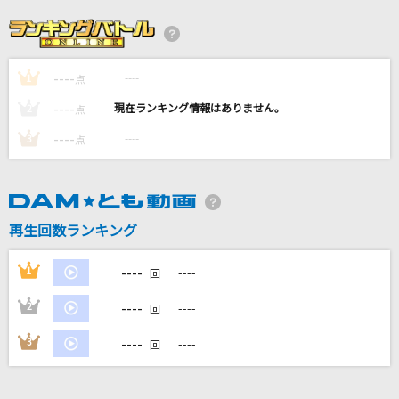
[生音]明日晴れるかな
桑田佳祐
----
----
1
点
Blizzard
----
----
2
点
三浦大知
----
----
3
点
[生音]ドライフラワー
優里
再生回数ランキング
[生音]君の恋人になったら
back number
----
1
----
回
もっと見る
----
2
----
回
----
3
----
回
DAMの新曲・ランキングなど
カラオケ最新情報をチェック！