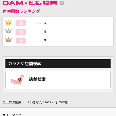
再生回数ランキング
DAMに会員登録・ログインして
----
1
----
回
カラオケをもっと楽しもう！
----
2
----
回
----
3
----
回
自宅でカラオケ歌い放題！
家族や友達と一緒に！練習にも！
カラオケ店舗検索
店舗検索
カラオケ検索
「小さな光 feat.AZU」の詳細
サイトマップ