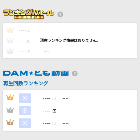
好きというのはロックだぜ！
乃木坂46
センチメンタル・キス(Acoustic ver.)
----
----
1
点
汐れいら
----
----
2
点
----
----
3
君は僕のもの
点
Snow Man
いつかこの涙が
再生回数ランキング
Little Glee Monster
----
もっと見る
1
----
回
----
2
----
回
DAMの新曲・ランキングなど
カラオケ最新情報をチェック！
----
3
----
回