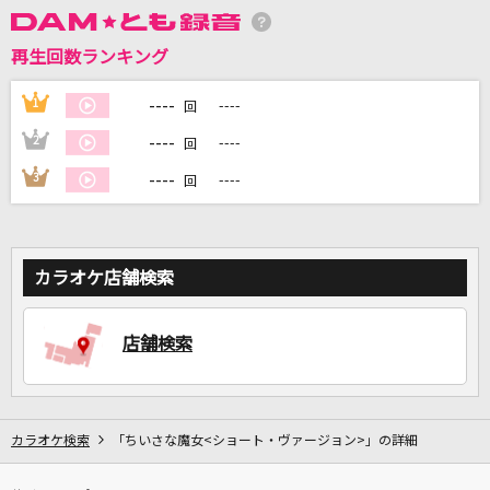
再生回数ランキング
DAMに会員登録・ログインして
カラオケをもっと楽しもう！
----
1
----
回
----
2
----
回
----
3
----
回
自宅でカラオケ歌い放題！
家族や友達と一緒に！練習にも！
カラオケ店舗検索
店舗検索
カラオケ検索
「ちいさな魔女<ショート・ヴァージョン>」の詳細