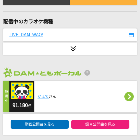
HELP!!
Kobo Kanaeru
配信中のカラオケ機種
[生音]桜のあと(all quartets lead to the?)
UNISON SQUARE GARDEN
LIVE DAM WAO!
days
じん ft.Lia
丸の内サディスティック
2026年8月度
椎名林檎
才悩人応援歌
かえで
さん
91.180
BUMP OF CHICKEN
点
DAM★ともボーカルエントリーランキング
会いたくて 会いたくて
動画公開曲を見る
録音公開曲を見る
西野カナ