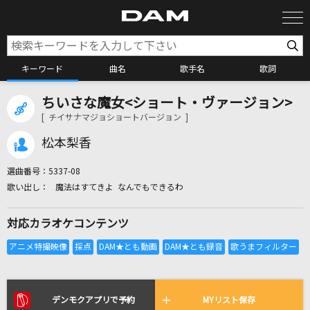
キーワード
曲名
歌手名
歌詞
ちいさな魔女<ショート・ヴァージョン>
カラオケ検索
[ チイサナマジョショートバージョン ]
松本梨香
カラオケ店舗検索
選曲番号：
5337-08
魔法はすてきよ なんでもできるわ
カラオケリクエスト
対応カラオケコンテンツ
全国りれき
リアルタイムで歌われている曲の一覧
デンモクアプリで予約
MYリスト保存