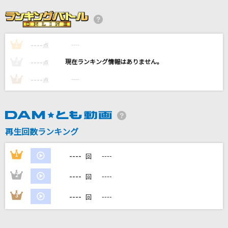
[生音]花に亡霊
ヨルシカ
----
----
1
[生音]元彼女のみなさまへ
点
コレサワ
----
----
2
点
----
----
3
点
たんぽぽ
大神ミオ
アサガオの散る頃に
再生回数ランキング
ツユ
----
1
----
回
もっと見る
----
2
----
回
DAMの新曲・ランキングなど
----
3
----
回
カラオケ最新情報をチェック！