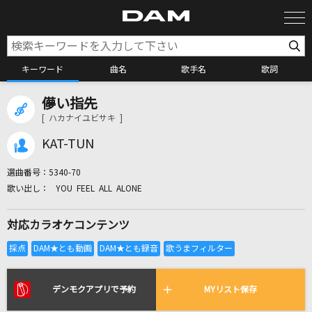
キーワード
曲名
歌手名
歌詞
儚い指先
カラオケ検索
[ ハカナイユビサキ ]
KAT-TUN
カラオケ店舗検索
選曲番号：
5340-70
YOU FEEL ALL ALONE
カラオケリクエスト
対応カラオケコンテンツ
全国りれき
リアルタイムで歌われている曲の一覧
デンモクアプリで予約
MYリスト保存