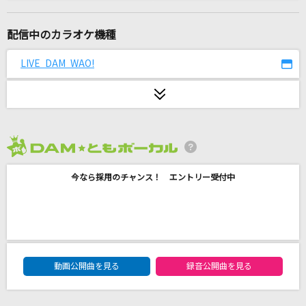
BALALAIKA
9Lana
配信中のカラオケ機種
忘れないで
LIVE DAM WAO!
北原ミレイ
泡沫の夜
nqrse
2026年8月度
[生音]やさしい気持ちで
今なら採用のチャンス！ エントリー受付中
Superfly
妄想疾患■ガール
大柴広己(もじゃ) feat.GUMI
DAM★ともボーカルエントリーランキング
[生音]プロローグ
動画公開曲を見る
録音公開曲を見る
Uru