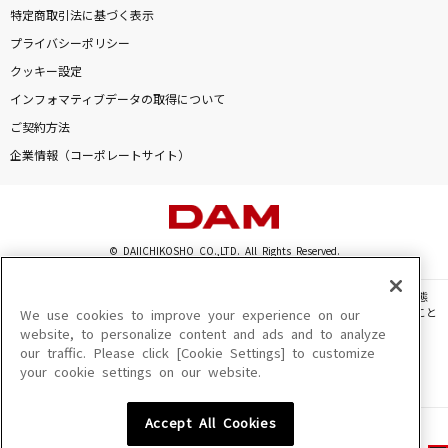
特定商取引法に基づく表示
プライバシーポリシー
クッキー設定
インフォマティブデータの取得について
ご契約方法
企業情報（コーポレートサイト）
© DAIICHIKOSHO CO.,LTD. All Rights Reserved.
このサイトに掲載されている一切の文章・画像・写真・動画・音声等を、手段や形態
を問わず、著作権法の定める範囲を超えて無断で複製、転載、ファイル化などすること
We use cookies to improve your experience on our
を禁じます。
website, to personalize content and ads and to analyze
our traffic. Please click [Cookie Settings] to customize
楽曲及びコンテンツは、機種によりご利用いただけない場合があります。
your cookie settings on our website.
楽曲及びコンテンツの配信日、配信内容が変更になる場合があります。
楽曲によりMYリスト保存ができない場合があります。
Accept All Cookies
JASRAC許諾番号
6602250213Y31015 6602250112Y38026 6602250240Y31015