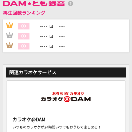
再生回数ランキング
DAMに会員登録・ログインして
カラオケをもっと楽しもう！
----
1
----
回
----
2
----
回
----
3
----
回
自宅でカラオケ歌い放題！
家族や友達と一緒に！練習にも！
関連カラオケサービス
カラオケ@DAM
いつものカラオケが24時間いつでもおうちで楽しめる！