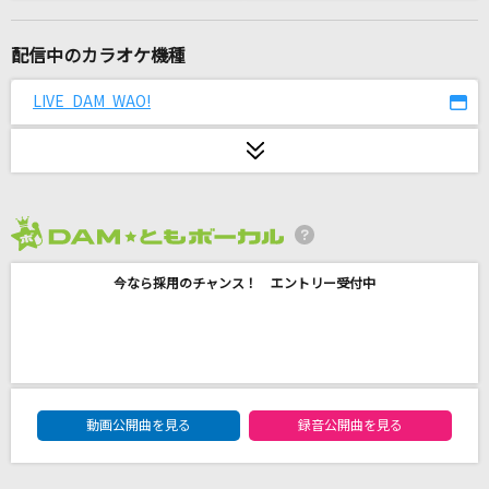
Natural
倉木麻衣
配信中のカラオケ機種
青春”サブリミナル”
LIVE DAM WAO!
＝LOVE
ANIMA
ReoNa
2026年8月度
心予報
今なら採用のチャンス！ エントリー受付中
Eve
マッちょっちょ！
M!LK
DAM★ともボーカルエントリーランキング
[生音]クリスマスキャロルの頃には
動画公開曲を見る
録音公開曲を見る
稲垣潤一