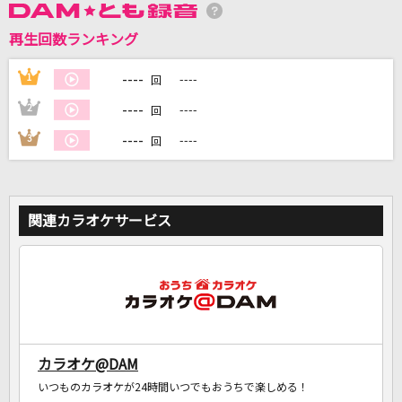
再生回数ランキング
DAMに会員登録・ログインして
カラオケをもっと楽しもう！
----
1
----
回
----
2
----
回
----
3
----
回
自宅でカラオケ歌い放題！
家族や友達と一緒に！練習にも！
関連カラオケサービス
カラオケ@DAM
いつものカラオケが24時間いつでもおうちで楽しめる！