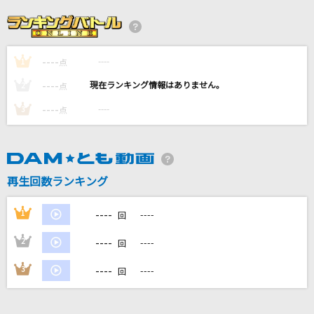
TOXIC BOY
米津玄師
----
----
1
好きすぎて滅！
点
M!LK
----
----
2
点
----
----
3
点
[生音]天体観測
BUMP OF CHICKEN
The Biggest Dreamer
再生回数ランキング
和田光司
----
1
----
回
もっと見る
----
2
----
回
DAMの新曲・ランキングなど
----
3
----
回
カラオケ最新情報をチェック！