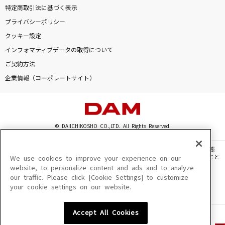
特定商取引法に基づく表示
プライバシーポリシー
クッキー設定
インフォマティブデータの取得について
ご契約方法
企業情報（コーポレートサイト）
© DAIICHIKOSHO CO.,LTD. All Rights Reserved.
このサイトに掲載されている一切の文章・画像・写真・動画・音声等を、手段や形態
を問わず、著作権法の定める範囲を超えて無断で複製、転載、ファイル化などすること
We use cookies to improve your experience on our
を禁じます。
website, to personalize content and ads and to analyze
our traffic. Please click [Cookie Settings] to customize
楽曲及びコンテンツは、機種によりご利用いただけない場合があります。
your cookie settings on our website.
楽曲及びコンテンツの配信日、配信内容が変更になる場合があります。
楽曲によりMYリスト保存ができない場合があります。
Accept All Cookies
JASRAC許諾番号
6602250213Y31015 6602250112Y38026 6602250240Y31015