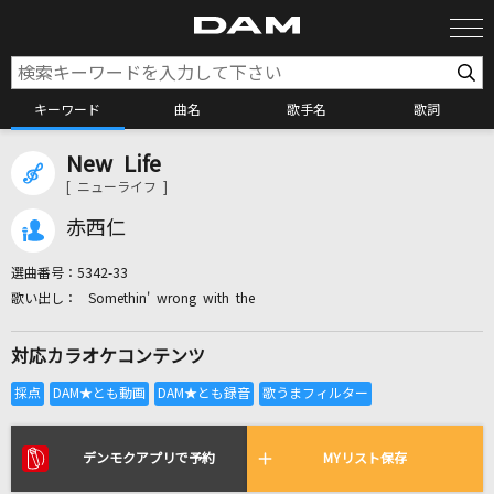
キーワード
曲名
歌手名
歌詞
New Life
カラオケ検索
[ ニューライフ ]
赤西仁
カラオケ店舗検索
選曲番号：
5342-33
Somethin' wrong with the
カラオケリクエスト
対応カラオケコンテンツ
全国りれき
リアルタイムで歌われている曲の一覧
デンモクアプリで予約
MYリスト保存