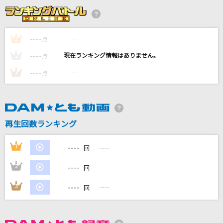
ミックスナッツ
Official髭男dism
----
----
1
点
[生音]ランデヴー
----
----
2
点
シャイトープ
----
----
3
点
[生音]ハッピーエンド
back number
ラムのラブソング
再生回数ランキング
松谷祐子
----
1
----
回
もっと見る
----
2
----
回
DAMの新曲・ランキングなど
----
3
----
回
カラオケ最新情報をチェック！