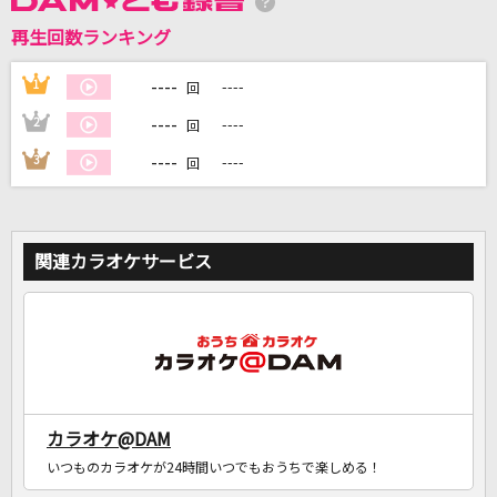
再生回数ランキング
DAMに会員登録・ログインして
カラオケをもっと楽しもう！
----
1
----
回
----
2
----
回
----
3
----
回
自宅でカラオケ歌い放題！
家族や友達と一緒に！練習にも！
関連カラオケサービス
カラオケ@DAM
いつものカラオケが24時間いつでもおうちで楽しめる！