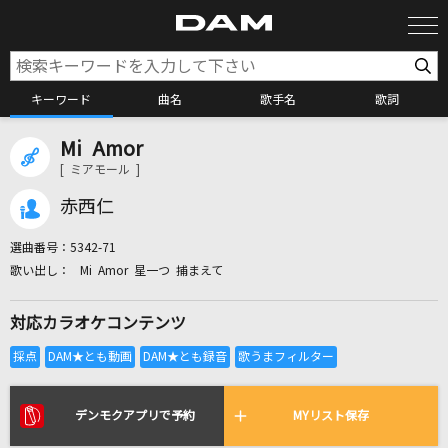
キーワード
曲名
歌手名
歌詞
Mi Amor
カラオケ検索
[ ミアモール ]
赤西仁
カラオケ店舗検索
選曲番号：
5342-71
Mi Amor 星一つ 捕まえて
カラオケリクエスト
対応カラオケコンテンツ
全国りれき
リアルタイムで歌われている曲の一覧
デンモクアプリで予約
MYリスト保存