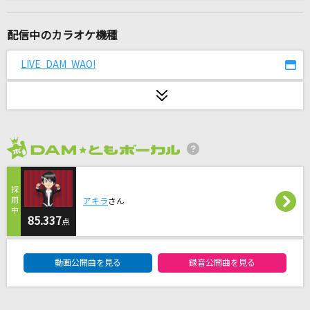
私は最強
Mrs. GREEN APPLE
配信中のカラオケ機種
幾億光年
LIVE DAM WAO!
Omoinotake
卒業写真だけが知ってる
日向坂46
2026年8月度
[生音]ヒッチコック
ヨルシカ
アキラ
さん
[生音]初恋
85.337
点
aiko
DAM★ともボーカルエントリーランキング
動画公開曲を見る
録音公開曲を見る
[生音]ハッピーエンド
back number