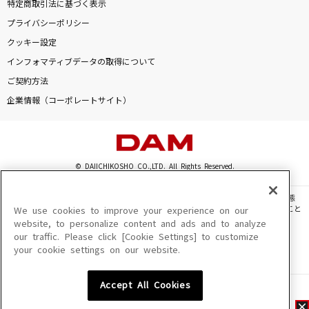
特定商取引法に基づく表示
プライバシーポリシー
クッキー設定
インフォマティブデータの取得について
ご契約方法
企業情報（コーポレートサイト）
© DAIICHIKOSHO CO.,LTD. All Rights Reserved.
このサイトに掲載されている一切の文章・画像・写真・動画・音声等を、手段や形態
を問わず、著作権法の定める範囲を超えて無断で複製、転載、ファイル化などすること
We use cookies to improve your experience on our
を禁じます。
website, to personalize content and ads and to analyze
our traffic. Please click [Cookie Settings] to customize
楽曲及びコンテンツは、機種によりご利用いただけない場合があります。
your cookie settings on our website.
楽曲及びコンテンツの配信日、配信内容が変更になる場合があります。
楽曲によりMYリスト保存ができない場合があります。
Accept All Cookies
JASRAC許諾番号
6602250213Y31015 6602250112Y38026 6602250240Y31015
6602250241Y45122