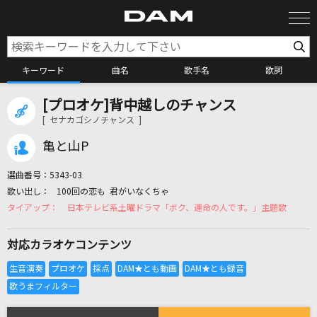
キーワード
曲名
歌手名
歌詞
[プロオケ]背中越しのチャンス
カラオケ検索
[ セナカゴシノチャンス ]
亀と山P
カラオケ店舗検索
選曲番号：
5343-03
100回の恋も 君がいなくちゃ
カラオケリクエスト
日本テレビ系土曜ドラマ「ボク、運命の人です。」主題歌
対応カラオケコンテンツ
全国りれき
リアルタイムで歌われている曲の一覧