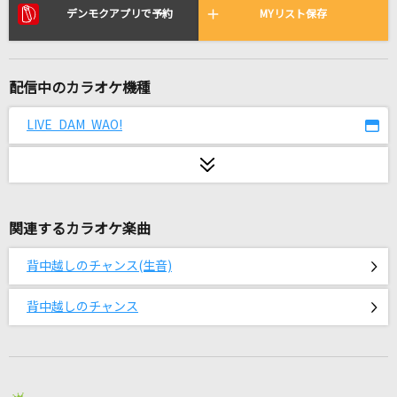
心の中で
デンモクアプリで予約
MYリスト保存
すずれ
Break Beat Bark!
配信中のカラオケ機種
ユナ(CV:神田沙也加)
LIVE DAM WAO!
[生音]上海ハニー
ORANGE RANGE
ウタカタララバイ
関連するカラオケ楽曲
Ado
背中越しのチャンス(生音)
トリノコシティ
40mP feat.初音ミク
背中越しのチャンス
最高到達点(ONE PIECEアニメバージョン)
SEKAI NO OWARI(世界の終わり)