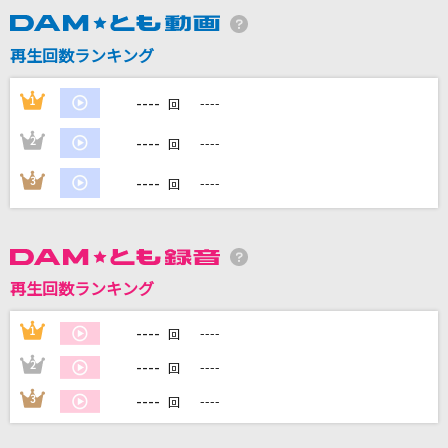
再生回数ランキング
DAMに会員登録・ログインして
カラオケをもっと楽しもう！
----
1
----
回
----
2
----
回
----
3
----
自宅でカラオケ歌い放題！
回
家族や友達と一緒に！練習にも！
再生回数ランキング
----
1
----
回
----
2
----
回
----
3
----
回