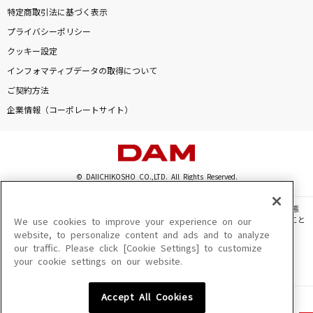
特定商取引法に基づく表示
プライバシーポリシー
クッキー設定
インフォマティブデータの取得について
ご契約方法
企業情報（コーポレートサイト）
© DAIICHIKOSHO CO.,LTD. All Rights Reserved.
このサイトに掲載されている一切の文章・画像・写真・動画・音声等を、手段や形態
を問わず、著作権法の定める範囲を超えて無断で複製、転載、ファイル化などすること
We use cookies to improve your experience on our
を禁じます。
website, to personalize content and ads and to analyze
our traffic. Please click [Cookie Settings] to customize
楽曲及びコンテンツは、機種によりご利用いただけない場合があります。
your cookie settings on our website.
楽曲及びコンテンツの配信日、配信内容が変更になる場合があります。
楽曲によりMYリスト保存ができない場合があります。
Accept All Cookies
JASRAC許諾番号
6602250213Y31015 6602250112Y38026 6602250240Y31015