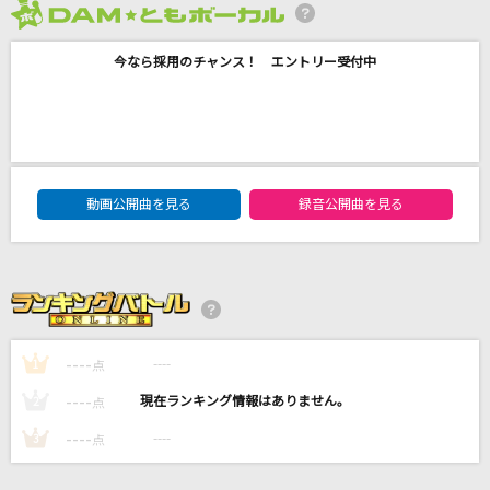
曼珠沙華
2026年8月度
まふまふ
今なら採用のチャンス！ エントリー受付中
Walking with you
Novelbright
しゅわりん☆どり～みん
DAM★ともボーカルエントリーランキング
動画公開曲を見る
録音公開曲を見る
Pastel＊Palettes
青い春と西の空
結束バンド
もっと見る
----
----
1
点
----
----
2
点
DAMの新曲・ランキングなど
カラオケ最新情報をチェック！
----
----
3
点