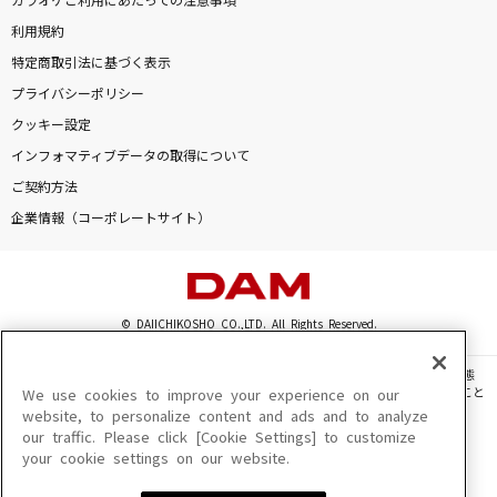
カラオケご利用にあたっての注意事項
利用規約
特定商取引法に基づく表示
プライバシーポリシー
クッキー設定
インフォマティブデータの取得について
ご契約方法
企業情報（コーポレートサイト）
© DAIICHIKOSHO CO.,LTD. All Rights Reserved.
このサイトに掲載されている一切の文章・画像・写真・動画・音声等を、手段や形態
を問わず、著作権法の定める範囲を超えて無断で複製、転載、ファイル化などすること
We use cookies to improve your experience on our
を禁じます。
website, to personalize content and ads and to analyze
our traffic. Please click [Cookie Settings] to customize
楽曲及びコンテンツは、機種によりご利用いただけない場合があります。
your cookie settings on our website.
楽曲及びコンテンツの配信日、配信内容が変更になる場合があります。
楽曲によりMYリスト保存ができない場合があります。