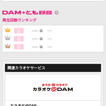
DAMに会員登録・ログインして
カラオケをもっと楽しもう！
再生回数ランキング
----
1
----
回
----
2
----
回
自宅でカラオケ歌い放題！
----
3
----
回
家族や友達と一緒に！練習にも！
関連カラオケサービス
カラオケ@DAM