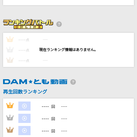
残酷な天使のテーゼ
高橋洋子
lulu.
Mrs. GREEN APPLE
----
----
1
点
----
----
2
点
I LOVE...
Official髭男dism
----
----
3
点
Chessboard
Official髭男dism
再生回数ランキング
もっと見る
----
1
----
回
DAMの新曲・ランキングなど
----
2
----
回
カラオケ最新情報をチェック！
----
3
----
回