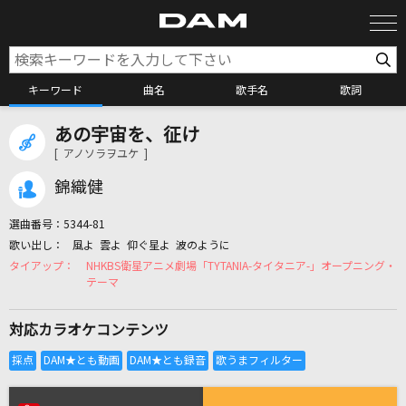
キーワード
曲名
歌手名
歌詞
あの宇宙を、征け
カラオケ検索
[ アノソラヲユケ ]
錦織健
カラオケ店舗検索
選曲番号：
5344-81
風よ 雲よ 仰ぐ星よ 波のように
カラオケリクエスト
NHKBS衛星アニメ劇場「TYTANIA-タイタニア-」オープニング・
テーマ
全国りれき
対応カラオケコンテンツ
リアルタイムで歌われている曲の一覧