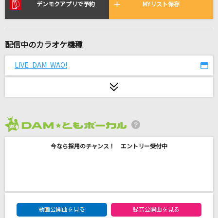
青空Jumping Heart
デンモクアプリで予約
MYリスト保存
Aqours
black rose
配信中のカラオケ機種
FictionJunction feat. EMIKO
LIVE DAM WAO!
heavenly blue
Kalafina
[生音]ストロー
aiko
2026年8月度
今なら採用のチャンス！ エントリー受付中
[生音]Tomorrow never knows
Mr.Children
水金地火木土天アーメン
しろねこ堂
DAM★ともボーカルエントリーランキング
動画公開曲を見る
録音公開曲を見る