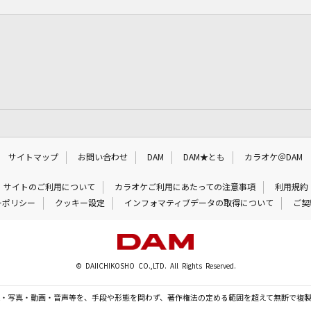
サイトマップ
お問い合わせ
DAM
DAM★とも
カラオケ＠DAM
サイトのご利用について
カラオケご利用にあたっての注意事項
利用規約
ーポリシー
クッキー設定
インフォマティブデータの取得について
ご契
© DAIICHIKOSHO CO.,LTD. All Rights Reserved.
・写真・動画・音声等を、手段や形態を問わず、著作権法の定める範囲を超えて無断で複