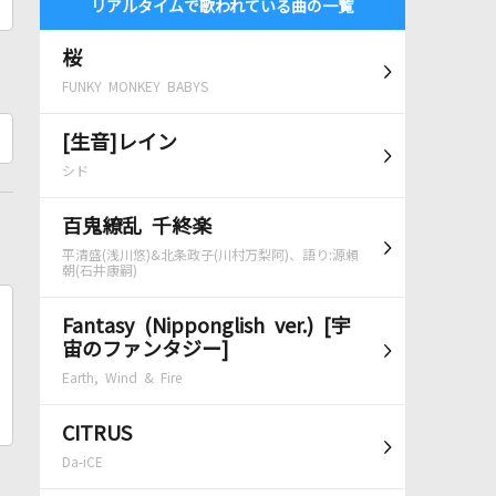
リアルタイムで歌われている曲の一覧
桜
FUNKY MONKEY BABYS
[生音]レイン
シド
百鬼繚乱 千終楽
平清盛(浅川悠)&北条政子(川村万梨阿)、語り:源頼
朝(石井康嗣)
Fantasy (Nipponglish ver.) [宇
宙のファンタジー]
Earth, Wind & Fire
CITRUS
Da-iCE