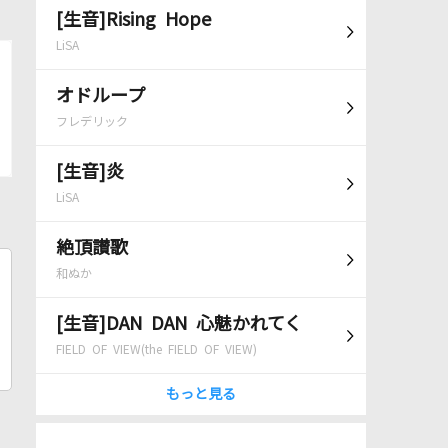
[生音]Rising Hope
LiSA
オドループ
フレデリック
[生音]炎
LiSA
絶頂讃歌
和ぬか
[生音]DAN DAN 心魅かれてく
FIELD OF VIEW(the FIELD OF VIEW)
もっと見る