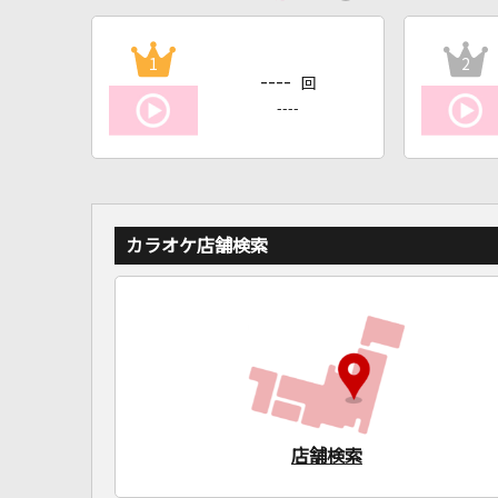
1
2
----
回
----
カラオケ店舗検索
店舗検索