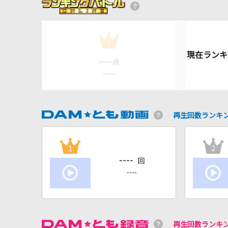
1
----
点
----
再生回数ランキ
1
2
----
回
----
再生回数ランキ