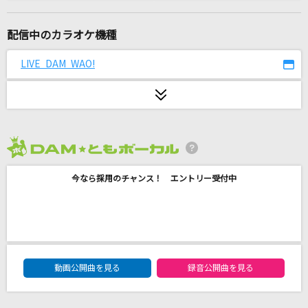
ルル
Ado
配信中のカラオケ機種
こいのうた
LIVE DAM WAO!
GO!GO!7188
[生音]Tomorrow never knows
Mr.Children
2026年8月度
啄木鳥
今なら採用のチャンス！ エントリー受付中
ヨルシカ
愛のうた
倖田來未
DAM★ともボーカルエントリーランキング
紅蓮の弓矢
動画公開曲を見る
録音公開曲を見る
Linked Horizon