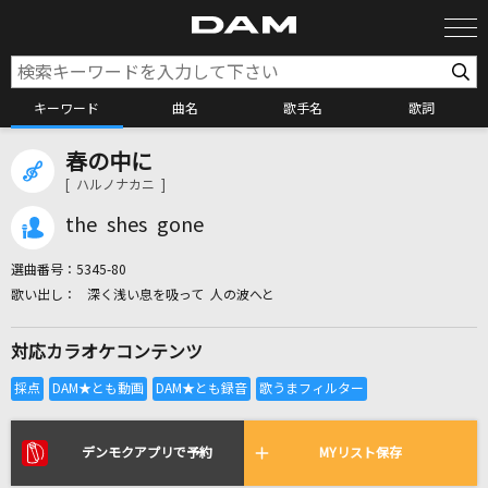
キーワード
曲名
歌手名
歌詞
春の中に
カラオケ検索
[ ハルノナカニ ]
the shes gone
カラオケ店舗検索
選曲番号：
5345-80
深く浅い息を吸って 人の波へと
カラオケリクエスト
対応カラオケコンテンツ
全国りれき
リアルタイムで歌われている曲の一覧
デンモクアプリで予約
MYリスト保存