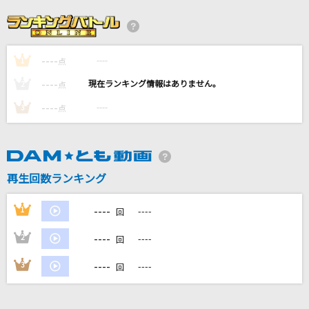
無重力アリア
榊原ゆい
----
----
1
ホットダック！
点
大空スバル
----
----
2
点
----
----
3
点
かごめ
優里
レクイエム
再生回数ランキング
Kanaria feat. 星街すいせい
----
1
----
回
もっと見る
----
2
----
回
DAMの新曲・ランキングなど
----
3
----
回
カラオケ最新情報をチェック！