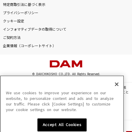
特定商取引法に基づく表示
プライバシーポリシー
クッキー設定
インフォマティブデータの取得について
ご契約方法
企業情報（コーポレートサイト）
© DAIICHIKOSHO CO.,LTD. All Rights Reserved.
このサイトに掲載されている一切の文章・画像・写真・動画・音声等を、手段や形態
を問わず、著作権法の定める範囲を超えて無断で複製、転載、ファイル化などすること
We use cookies to improve your experience on our
を禁じます。
website, to personalize content and ads and to analyze
our traffic. Please click [Cookie Settings] to customize
楽曲及びコンテンツは、機種によりご利用いただけない場合があります。
your cookie settings on our website.
楽曲及びコンテンツの配信日、配信内容が変更になる場合があります。
楽曲によりMYリスト保存ができない場合があります。
Accept All Cookies
JASRAC許諾番号
6602250213Y31015 6602250112Y38026 6602250240Y31015