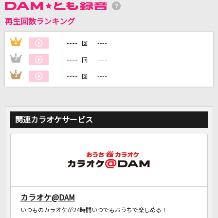
再生回数ランキング
DAMに会員登録・ログインして
カラオケをもっと楽しもう！
----
1
----
回
----
2
----
回
----
3
----
回
自宅でカラオケ歌い放題！
家族や友達と一緒に！練習にも！
関連カラオケサービス
カラオケ@DAM
いつものカラオケが24時間いつでもおうちで楽しめる！