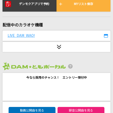
1HOLE
デンモクアプリで予約
MYリスト保存
すち
I(ビデオクリップバージョン)
配信中のカラオケ機種
BUMP OF CHICKEN
LIVE DAM WAO!
[生音]Chase the world(May'n Special Concer
t 2013「MIC-A-MANIA」@BUDOKAN)
May'n
怪獣の花唄
2026年8月度
Vaundy
今なら採用のチャンス！ エントリー受付中
[生音]木綿のハンカチーフ
太田裕美
大阪LOVER
DAM★ともボーカルエントリーランキング
DREAMS COME TRUE
動画公開曲を見る
録音公開曲を見る