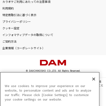
カラオケご利用にあたっての注意事項
利用規約
特定商取引法に基づく表示
プライバシーポリシー
クッキー設定
インフォマティブデータの取得について
ご契約方法
企業情報（コーポレートサイト）
© DAIICHIKOSHO CO.,LTD. All Rights Reserved.
このサイトに掲載されている一切の文章・画像・写真・動画・音声等を、手段や形態
を問わず、著作権法の定める範囲を超えて無断で複製、転載、ファイル化などすること
We use cookies to improve your experience on our
を禁じます。
website, to personalize content and ads and to analyze
our traffic. Please click [Cookie Settings] to customize
楽曲及びコンテンツは、機種によりご利用いただけない場合があります。
your cookie settings on our website.
楽曲及びコンテンツの配信日、配信内容が変更になる場合があります。
楽曲によりMYリスト保存ができない場合があります。