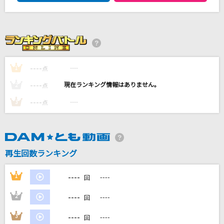
海の声
浦島太郎(桐谷健太)
らしさ
----
----
1
点
Official髭男dism
----
----
2
点
アイデンティティ
----
----
3
点
サカナクション
[生音]僕のこと
Mrs. GREEN APPLE
再生回数ランキング
もっと見る
----
1
----
回
----
DAMの新曲・ランキングなど
2
----
回
カラオケ最新情報をチェック！
----
3
----
回