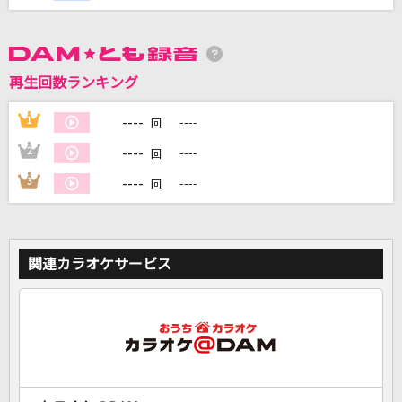
DAMに会員登録・ログインして
再生回数ランキング
カラオケをもっと楽しもう！
----
1
----
回
----
2
----
回
----
3
----
自宅でカラオケ歌い放題！
回
家族や友達と一緒に！練習にも！
関連カラオケサービス