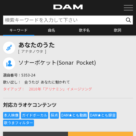
キーワード
曲名
歌手名
歌詞
あなたのうた
カラオケ検索
[ アナタノウタ ]
ソナーポケット(Sonar Pocket)
カラオケ店舗検索
選曲番号：
5353-24
会うたび あなたに魅かれて
カラオケリクエスト
2010年「アリナミン」イメージソング
対応カラオケコンテンツ
全国りれき
リアルタイムで歌われている曲の一覧