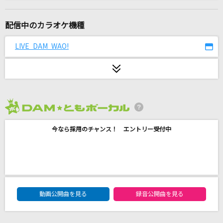
アイネクライネ
米津玄師
配信中のカラオケ機種
[生音]空に歌えば
LIVE DAM WAO!
amazarashi
Starry Heavens
day after tomorrow
2026年8月度
[生音]A・RA・SHI
今なら採用のチャンス！ エントリー受付中
嵐(アラシ)
REASON
ゆず
DAM★ともボーカルエントリーランキング
大阪LOVER
動画公開曲を見る
録音公開曲を見る
DREAMS COME TRUE