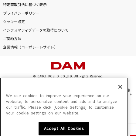
特定商取引法に基づく表示
プライバシーポリシー
クッキー設定
インフォマティブデータの取得について
ご契約方法
企業情報（コーポレートサイト）
© DAIICHIKOSHO CO.,LTD. All Rights Reserved.
このサイトに掲載されている一切の文章・画像・写真・動画・音声等を、手段や形態
を問わず、著作権法の定める範囲を超えて無断で複製、転載、ファイル化などすること
We use cookies to improve your experience on our
を禁じます。
website, to personalize content and ads and to analyze
our traffic. Please click [Cookie Settings] to customize
楽曲及びコンテンツは、機種によりご利用いただけない場合があります。
your cookie settings on our website.
楽曲及びコンテンツの配信日、配信内容が変更になる場合があります。
楽曲によりMYリスト保存ができない場合があります。
Accept All Cookies
JASRAC許諾番号
6602250213Y31015 6602250112Y38026 6602250240Y31015