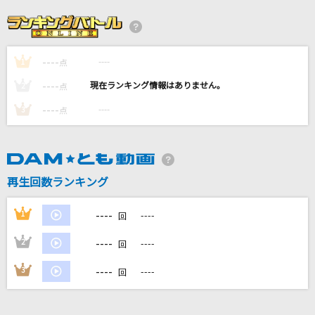
[生音]青と夏
Mrs. GREEN APPLE
----
----
1
Listeners
点
ミュウ(CV:高橋李依)
----
----
2
点
----
----
3
点
[生音]ひまわりの約束
秦 基博
[生音]A Song for ××
再生回数ランキング
浜崎あゆみ
----
1
----
回
もっと見る
----
2
----
回
DAMの新曲・ランキングなど
----
3
----
回
カラオケ最新情報をチェック！