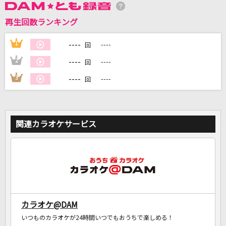
再生回数ランキング
DAMに会員登録・ログインして
カラオケをもっと楽しもう！
----
1
----
回
----
2
----
回
----
3
----
回
自宅でカラオケ歌い放題！
家族や友達と一緒に！練習にも！
関連カラオケサービス
カラオケ@DAM
いつものカラオケが24時間いつでもおうちで楽しめる！