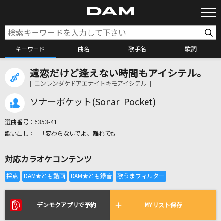
キーワード
曲名
歌手名
歌詞
遠恋だけど逢えない時間もアイシテル。
カラオケ検索
[ エンレンダケドアエナイトキモアイシテル ]
ソナーポケット(Sonar Pocket)
カラオケ店舗検索
選曲番号：
5353-41
「変わらないでよ、離れても
カラオケリクエスト
対応カラオケコンテンツ
全国りれき
リアルタイムで歌われている曲の一覧
デンモクアプリで予約
MYリスト保存