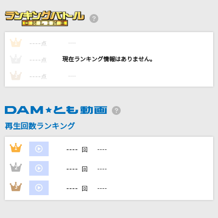
[生音]鳥の詩(Animelo Summer Live 2016 刻-
TOKI-Ver.)
Lia
----
----
1
点
brave heart
----
----
2
点
宮崎 歩
----
----
3
点
BEYOND THE TIME
TM NETWORK(TMN)
再生回数ランキング
1/3の純情な感情
SIAM SHADE
----
1
----
回
もっと見る
----
2
----
回
----
3
----
回
DAMの新曲・ランキングなど
カラオケ最新情報をチェック！