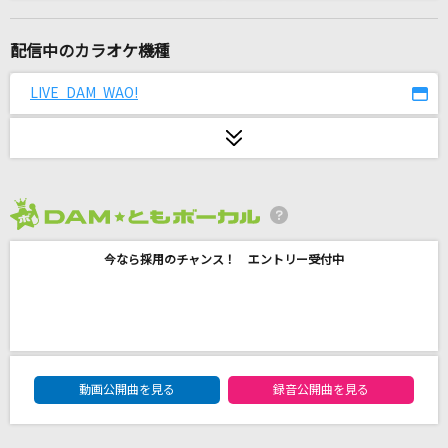
あぶく
ヨルシカ
配信中のカラオケ機種
キミがいれば
LIVE DAM WAO!
伊織
スピカ
ロクデナシ
2026年8月度
ウミユリ海底譚
今なら採用のチャンス！ エントリー受付中
n-buna feat.初音ミク
ray
BUMP OF CHICKEN
DAM★ともボーカルエントリーランキング
風と町
動画公開曲を見る
録音公開曲を見る
Mrs. GREEN APPLE