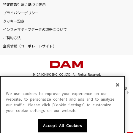
特定商取引法に基づく表示
プライバシーポリシー
クッキー設定
インフォマティブデータの取得について
ご契約方法
企業情報（コーポレートサイト）
© DAIICHIKOSHO CO.,LTD. All Rights Reserved.
このサイトに掲載されている一切の文章・画像・写真・動画・音声等を、手段や形態
を問わず、著作権法の定める範囲を超えて無断で複製、転載、ファイル化などすること
We use cookies to improve your experience on our
を禁じます。
website, to personalize content and ads and to analyze
our traffic. Please click [Cookie Settings] to customize
楽曲及びコンテンツは、機種によりご利用いただけない場合があります。
your cookie settings on our website.
楽曲及びコンテンツの配信日、配信内容が変更になる場合があります。
楽曲によりMYリスト保存ができない場合があります。
Accept All Cookies
JASRAC許諾番号
6602250213Y31015 6602250112Y38026 6602250240Y31015