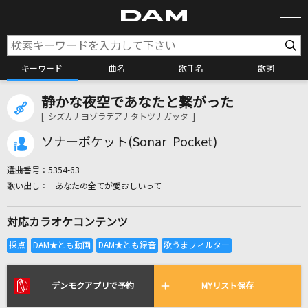
キーワード
曲名
歌手名
歌詞
静かな夜空であなたと繋がった
カラオケ検索
[ シズカナヨゾラデアナタトツナガッタ ]
ソナーポケット(Sonar Pocket)
カラオケ店舗検索
選曲番号：
5354-63
あなたの全てが愛おしいって
カラオケリクエスト
対応カラオケコンテンツ
全国りれき
リアルタイムで歌われている曲の一覧
デンモクアプリで予約
MYリスト保存