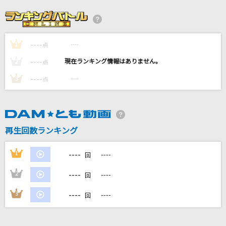
[生音]To Love You More [トゥ・ラヴ・ユー・
モア]
Celine Dion With Special Guests Kryzler & Kompany
----
----
1
点
Lily feat. K-391 & Emelie Hollow [リリー]
----
----
2
点
Alan Walker
----
----
3
点
愛のうた
倖田來未
再生回数ランキング
Runner
爆風スランプ(BAKUFU-SLUMP)
----
1
----
回
もっと見る
----
2
----
回
----
3
----
回
DAMの新曲・ランキングなど
カラオケ最新情報をチェック！