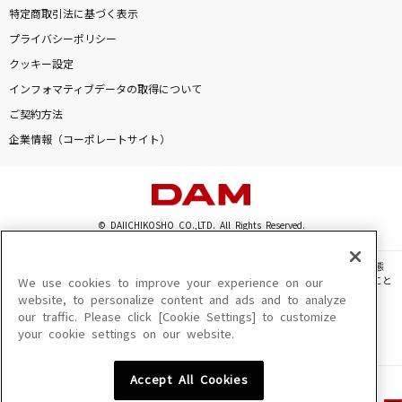
特定商取引法に基づく表示
プライバシーポリシー
クッキー設定
インフォマティブデータの取得について
ご契約方法
企業情報（コーポレートサイト）
© DAIICHIKOSHO CO.,LTD. All Rights Reserved.
このサイトに掲載されている一切の文章・画像・写真・動画・音声等を、手段や形態
を問わず、著作権法の定める範囲を超えて無断で複製、転載、ファイル化などすること
We use cookies to improve your experience on our
を禁じます。
website, to personalize content and ads and to analyze
our traffic. Please click [Cookie Settings] to customize
楽曲及びコンテンツは、機種によりご利用いただけない場合があります。
your cookie settings on our website.
楽曲及びコンテンツの配信日、配信内容が変更になる場合があります。
楽曲によりMYリスト保存ができない場合があります。
Accept All Cookies
JASRAC許諾番号
6602250213Y31015 6602250112Y38026 6602250240Y31015