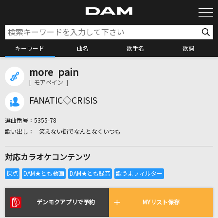
キーワード
曲名
歌手名
歌詞
more pain
カラオケ検索
[ モアペイン ]
FANATIC◇CRISIS
カラオケ店舗検索
選曲番号：
5355-78
笑えない街でなんとなくいつも
カラオケリクエスト
対応カラオケコンテンツ
全国りれき
リアルタイムで歌われている曲の一覧
デンモクアプリで予約
MYリスト保存