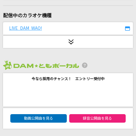
かくれんぼ
AliA
配信中のカラオケ機種
小さな恋のうた
LIVE DAM WAO!
MONGOL800
[生音]ヒロイン
back number
2026年8月度
[生音]天体観測
今なら採用のチャンス！ エントリー受付中
BUMP OF CHICKEN
退屈を再演しないで
Eve
DAM★ともボーカルエントリーランキング
助演女優症
動画公開曲を見る
録音公開曲を見る
back number