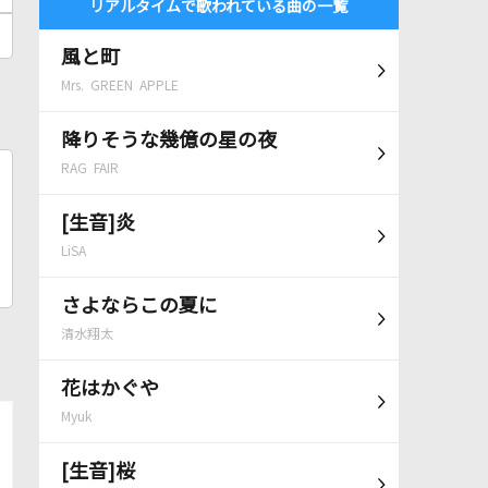
リアルタイムで歌われている曲の一覧
風と町
Mrs. GREEN APPLE
降りそうな幾億の星の夜
RAG FAIR
[生音]炎
LiSA
さよならこの夏に
清水翔太
花はかぐや
Myuk
[生音]桜