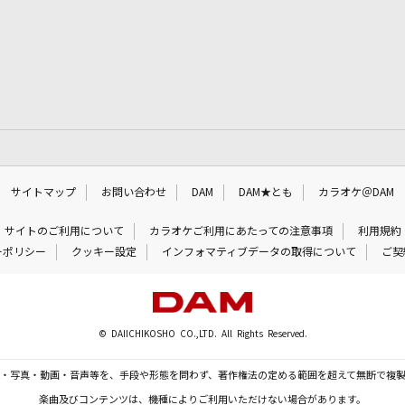
サイトマップ
お問い合わせ
DAM
DAM★とも
カラオケ＠DAM
サイトのご利用について
カラオケご利用にあたっての注意事項
利用規約
ーポリシー
クッキー設定
インフォマティブデータの取得について
ご契
© DAIICHIKOSHO CO.,LTD. All Rights Reserved.
・写真・動画・音声等を、手段や形態を問わず、著作権法の定める範囲を超えて無断で複
楽曲及びコンテンツは、機種によりご利用いただけない場合があります。