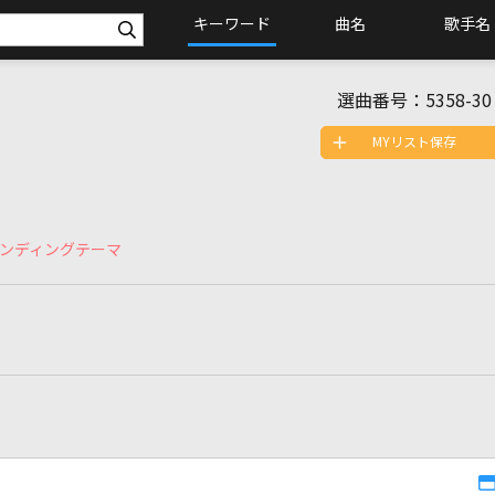
キーワード
曲名
歌手名
選曲番号：
5358-30
MYリスト保存
エンディングテーマ