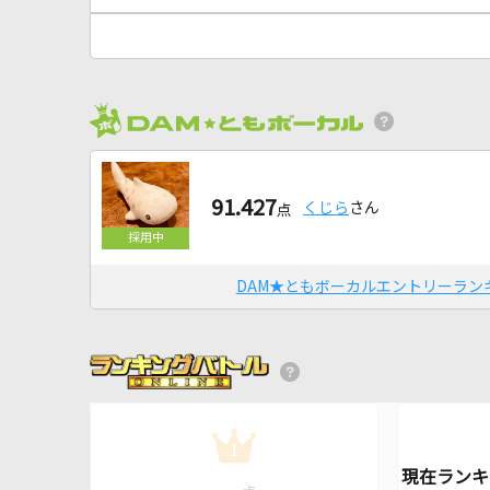
91.427
くじら
さん
点
DAM★ともボーカルエントリーラン
1