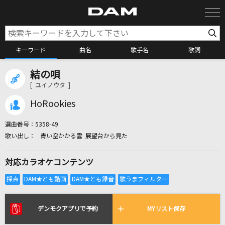
キーワード
曲名
歌手名
歌詞
結の唄
カラオケ検索
[ ユイノウタ ]
HoRookies
カラオケ店舗検索
選曲番号：
5358-49
青い空かかる雲 展望台から見た
カラオケリクエスト
対応カラオケコンテンツ
全国りれき
リアルタイムで歌われている曲の一覧
デンモクアプリで予約
MYリスト保存