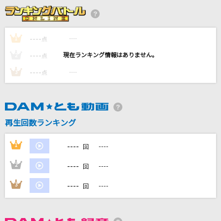
[生音]長い髪
FOMARE
----
----
1
点
いのちの歌
----
----
2
点
竹内まりや
----
----
3
点
栄光の架橋
ゆず
なごり雨
再生回数ランキング
夏木綾子
----
1
----
回
もっと見る
----
2
----
回
DAMの新曲・ランキングなど
----
3
----
回
カラオケ最新情報をチェック！