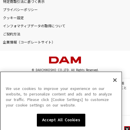
特定商取引法に基づく表示
プライバシーポリシー
クッキー設定
インフォマティブデータの取得について
ご契約方法
企業情報（コーポレートサイト）
© DAIICHIKOSHO CO.,LTD. All Rights Reserved.
このサイトに掲載されている一切の文章・画像・写真・動画・音声等を、手段や形態
を問わず、著作権法の定める範囲を超えて無断で複製、転載、ファイル化などすること
We use cookies to improve your experience on our
を禁じます。
website, to personalize content and ads and to analyze
our traffic. Please click [Cookie Settings] to customize
楽曲及びコンテンツは、機種によりご利用いただけない場合があります。
your cookie settings on our website.
楽曲及びコンテンツの配信日、配信内容が変更になる場合があります。
楽曲によりMYリスト保存ができない場合があります。
Accept All Cookies
JASRAC許諾番号
6602250213Y31015 6602250112Y38026 6602250240Y31015
6602250241Y45122