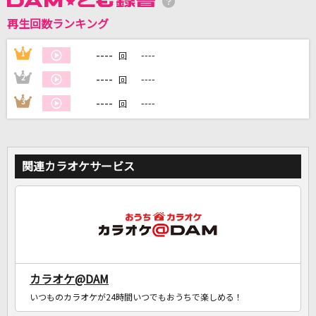
再生回数ランキング
DAMに会員登録・ログインして
カラオケをもっと楽しもう！
----
1
----
回
----
2
----
回
----
3
----
回
自宅でカラオケ歌い放題！
家族や友達と一緒に！練習にも！
関連カラオケサービス
カラオケ@DAM
いつものカラオケが24時間いつでもおうちで楽しめる！