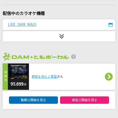
ブルージーンズメモリー
近藤真彦
配信中のカラオケ機種
BRAVE HERO(TVサイズ)
LIVE DAM WAO!
リトルブルーボックス(Little Blue boX)
Brave Love,TIGA
地球防衛団
2026年8月度
[生音]炎
LiSA
野球＆花火♪悟空
さん
[生音]ツキミソウ
95.699
点
Novelbright
DAM★ともボーカルエントリーランキング
動画公開曲を見る
録音公開曲を見る
君が好きだと叫びたい
BAAD