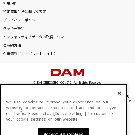
利用規約
特定商取引法に基づく表示
プライバシーポリシー
クッキー設定
インフォマティブデータの取得について
ご契約方法
企業情報（コーポレートサイト）
© DAIICHIKOSHO CO.,LTD. All Rights Reserved.
このサイトに掲載されている一切の文章・画像・写真・動画・音声等を、手段や形態
を問わず、著作権法の定める範囲を超えて無断で複製、転載、ファイル化などすること
We use cookies to improve your experience on our
を禁じます。
website, to personalize content and ads and to analyze
our traffic. Please click [Cookie Settings] to customize
楽曲及びコンテンツは、機種によりご利用いただけない場合があります。
your cookie settings on our website.
楽曲及びコンテンツの配信日、配信内容が変更になる場合があります。
楽曲によりMYリスト保存ができない場合があります。
Accept All Cookies