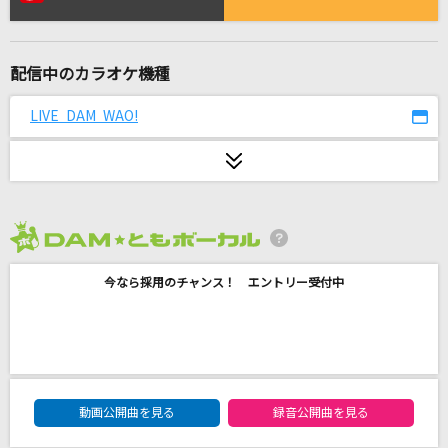
欲望に満ちた青年団
ONE OK ROCK
配信中のカラオケ機種
Hero too
KYOKA JIRO Starring Chrissy Costanza
LIVE DAM WAO!
白雲の城
氷川きよし
啄木鳥
2026年8月度
ヨルシカ
今なら採用のチャンス！ エントリー受付中
[生音]夢の恋人
ズーカラデル
[良音]ミュージック・アワー
DAM★ともボーカルエントリーランキング
動画公開曲を見る
録音公開曲を見る
ポルノグラフィティ