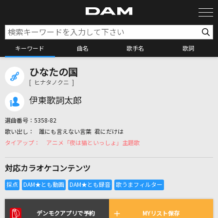
キーワード
曲名
歌手名
歌詞
ひなたの国
カラオケ検索
[ ヒナタノクニ ]
伊東歌詞太郎
カラオケ店舗検索
選曲番号：
5358-82
誰にも言えない言葉 君にだけは
カラオケリクエスト
アニメ「夜は猫といっしょ」主題歌
対応カラオケコンテンツ
全国りれき
リアルタイムで歌われている曲の一覧
デンモクアプリで予約
MYリスト保存