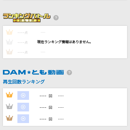
テレパシー
M!LK
[生音]サクラループ
----
----
1
点
Chevon
----
----
2
点
[生音]KissHug
----
----
3
点
aiko
[生音]サウダージ
ポルノグラフィティ
再生回数ランキング
もっと見る
----
1
----
回
----
2
----
回
DAMの新曲・ランキングなど
カラオケ最新情報をチェック！
----
3
----
回