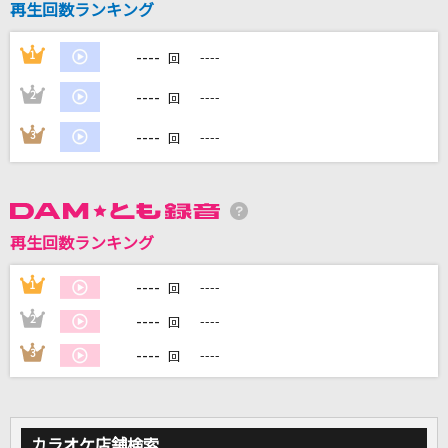
再生回数ランキング
----
1
----
DAMに会員登録・ログインして
回
カラオケをもっと楽しもう！
----
2
----
回
----
3
----
回
自宅でカラオケ歌い放題！
家族や友達と一緒に！練習にも！
再生回数ランキング
----
1
----
回
----
2
----
回
----
3
----
回
カラオケ店舗検索