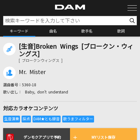
キーワード
曲名
歌手名
歌詞
[生音]Broken Wings [ブロークン・ウィ
カラオケ検索
ングス]
[ ブロークンウィングス ]
カラオケ店舗検索
Mr. Mister
選曲番号：
5360-18
カラオケリクエスト
Baby, don't understand
対応カラオケコンテンツ
全国りれき
リアルタイムで歌われている曲の一覧
デンモクアプリで予約
MYリスト保存