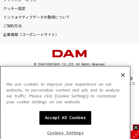
プライバシーポリシー
クッキー設定
インフォマティブデータの取得について
ご契約方法
企業情報（コーポレートサイト）
© DAIICHIKOSHO CO.,LTD. All Rights Reserved.
このサイトに掲載されている一切の文章・画像・写真・動画・音声等を、手段や形態
を問わず、著作権法の定める範囲を超えて無断で複製、転載、ファイル化などすること
We use cookies to improve your experience on our
を禁じます。
website, to personalize content and ads and to analyze
our traffic. Please click [Cookie Settings] to customize
楽曲及びコンテンツは、機種によりご利用いただけない場合があります。
your cookie settings on our website.
楽曲及びコンテンツの配信日、配信内容が変更になる場合があります。
楽曲によりMYリスト保存ができない場合があります。
Accept All Cookies
JASRAC許諾番号
6602250213Y31015 6602250112Y38026 6602250240Y31015
6602250241Y45122
Cookies Settings