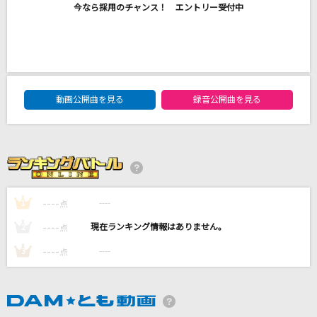
今なら採用のチャンス！ エントリー受付中
愛をこめて花束を
Superfly
ノーザンクロス
シェリル・ノーム starring May'n
DAM★ともボーカルエントリーランキング
動画公開曲を見る
録音公開曲を見る
劇薬中毒
＝LOVE
踊
Ado
----
----
1
点
もっと見る
----
----
2
点
----
----
3
点
DAMの新曲・ランキングなど
カラオケ最新情報をチェック！