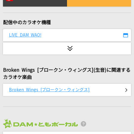
ルカルカ★ナイトフィーバー
SAM(samfree)
配信中のカラオケ機種
[生音]晴る
ヨルシカ
LIVE DAM WAO!
ザコ・ハート
#らぶしっく & #Luvless
Broken Wings [ブロークン・ウィングス](生音)に関連する
セレナーデ
カラオケ楽曲
なとり
Broken Wings [ブロークン・ウィングス]
もらい泣き
一青 窈
爆裂愛してる
M!LK
2026年8月度