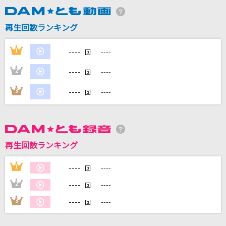
再生回数ランキング
DAMに会員登録・ログインして
カラオケをもっと楽しもう！
----
1
----
回
----
2
----
回
----
3
----
自宅でカラオケ歌い放題！
回
家族や友達と一緒に！練習にも！
再生回数ランキング
----
1
----
回
----
2
----
回
----
3
----
回