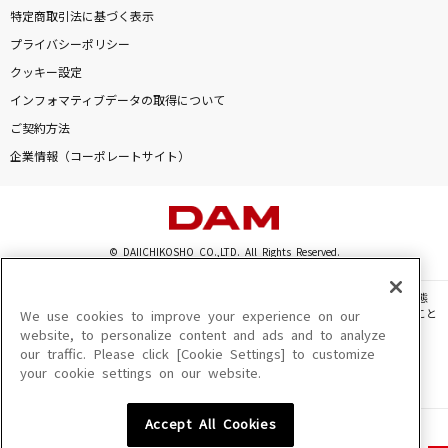
特定商取引法に基づく表示
プライバシーポリシー
クッキー設定
インフォマティブデータの取得について
ご契約方法
企業情報（コーポレートサイト）
© DAIICHIKOSHO CO.,LTD. All Rights Reserved.
このサイトに掲載されている一切の文章・画像・写真・動画・音声等を、手段や形態
を問わず、著作権法の定める範囲を超えて無断で複製、転載、ファイル化などすること
We use cookies to improve your experience on our
を禁じます。
website, to personalize content and ads and to analyze
our traffic. Please click [Cookie Settings] to customize
楽曲及びコンテンツは、機種によりご利用いただけない場合があります。
your cookie settings on our website.
楽曲及びコンテンツの配信日、配信内容が変更になる場合があります。
楽曲によりMYリスト保存ができない場合があります。
Accept All Cookies
JASRAC許諾番号
6602250213Y31015 6602250112Y38026 6602250240Y31015