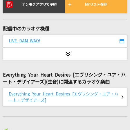
Blooming Days
デンモクアプリで予約
MYリスト保存
加賀美茉莉
[生音]鳴門海流
配信中のカラオケ機種
三山ひろし
LIVE DAM WAO!
[生音]ひと夏の経験
山口百恵
阿修羅ちゃん
Everything Your Heart Desires [エヴリシング・ユア・ハ
Ado
ート・デザイアーズ](生音)に関連するカラオケ楽曲
ブラック★ロックシューター
Everything Your Heart Desires [エヴリシング・ユア・ハ
supercell feat.初音ミク
ート・デザイアーズ]
ヲズワルド
煮ル果実