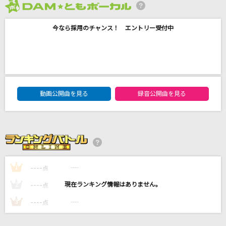
[生音]M
2026年8月度
PRINCESS PRINCESS
今なら採用のチャンス！ エントリー受付中
怪獣の花唄
Vaundy
LAST STARDUST
DAM★ともボーカルエントリーランキング
動画公開曲を見る
録音公開曲を見る
Aimer(エメ)
女々しくて
ゴールデンボンバー
もっと見る
----
----
1
点
----
----
2
点
DAMの新曲・ランキングなど
カラオケ最新情報をチェック！
----
----
3
点