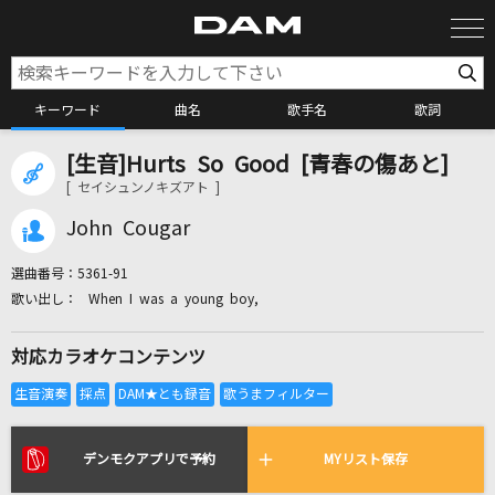
キーワード
曲名
歌手名
歌詞
[生音]Hurts So Good [青春の傷あと]
カラオケ検索
[ セイシュンノキズアト ]
John Cougar
カラオケ店舗検索
選曲番号：
5361-91
When I was a young boy,
カラオケリクエスト
対応カラオケコンテンツ
全国りれき
リアルタイムで歌われている曲の一覧
デンモクアプリで予約
MYリスト保存