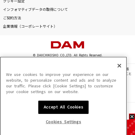
クッキー設定
インフォマティブデータの取得について
ご契約方法
企業情報（コーポレートサイト）
© DAIICHIKOSHO CO.,LTD. All Rights Reserved.
このサイトに掲載されている一切の文章・画像・写真・動画・音声等を、手段や形態
を問わず、著作権法の定める範囲を超えて無断で複製、転載、ファイル化などすること
We use cookies to improve your experience on our
を禁じます。
website, to personalize content and ads and to analyze
our traffic. Please click [Cookie Settings] to customize
楽曲及びコンテンツは、機種によりご利用いただけない場合があります。
your cookie settings on our website.
楽曲及びコンテンツの配信日、配信内容が変更になる場合があります。
楽曲によりMYリスト保存ができない場合があります。
Accept All Cookies
JASRAC許諾番号
6602250213Y31015 6602250112Y38026 6602250240Y31015
6602250241Y45122
Cookies Settings
NexTone許諾番号
ID000002945 ID000002947 ID000002937 ID000002938