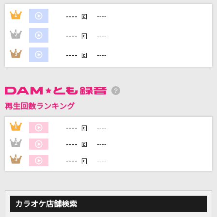
----
1
----
回
DAMに会員登録・ログインして
----
2
----
カラオケをもっと楽しもう！
回
----
3
----
回
自宅でカラオケ歌い放題！
家族や友達と一緒に！練習にも！
再生回数ランキング
----
1
----
回
----
2
----
回
----
3
----
回
カラオケ店舗検索