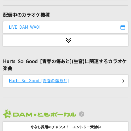
[生音]Mela!
緑黄色社会
配信中のカラオケ機種
[生音]鳴門海流
LIVE DAM WAO!
三山ひろし
新橋二丁目七番地
あさみ ちゆき
Hurts So Good [青春の傷あと](生音)に関連するカラオケ
楽曲
[生音]勝手にしやがれ
沢田研二
Hurts So Good [青春の傷あと]
SAD SONG
ちゃんみな
超ピース
2026年8月度
すりぃ
今なら採用のチャンス！ エントリー受付中