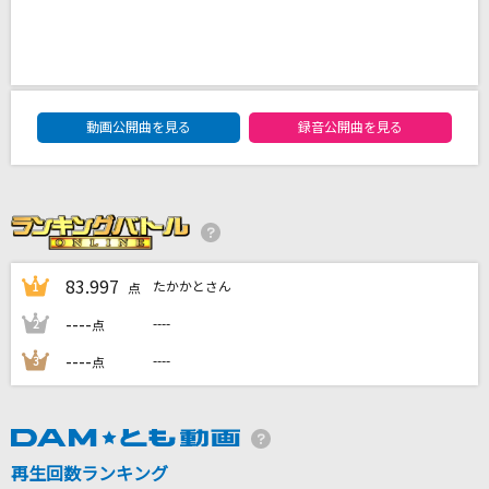
[生音]インフェルノ(アニメ映像 Ver.)
Mrs. GREEN APPLE
君の事以外は何も考えられない
DAM★ともボーカルエントリーランキング
動画公開曲を見る
録音公開曲を見る
Mr.Children
[生音]SISTER
back number
Beautiful World
83.997
たかかとさん
1
点
宇多田ヒカル
----
----
2
点
もっと見る
----
----
3
点
DAMの新曲・ランキングなど
カラオケ最新情報をチェック！
再生回数ランキング