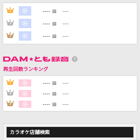
逃げ水
----
1
----
回
乃木坂46
----
2
----
回
夢がはじまる
----
3
----
回
Little Glee Monster
[生音]真赤な太陽
美空ひばり
再生回数ランキング
遠く遠く
----
1
----
回
槇原敬之(Makihara)
----
2
----
回
もっと見る
----
3
----
回
DAMの新曲・ランキングなど
カラオケ最新情報をチェック！
カラオケ店舗検索