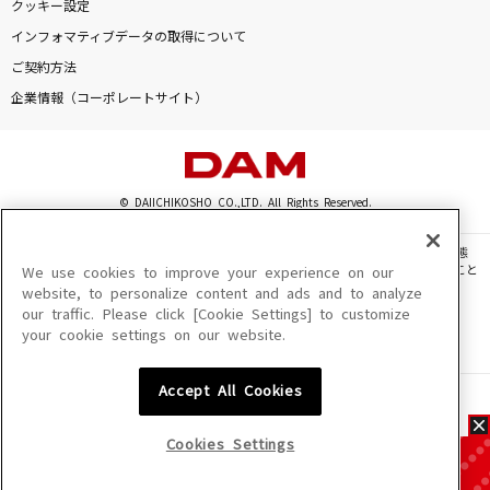
クッキー設定
インフォマティブデータの取得について
ご契約方法
企業情報（コーポレートサイト）
© DAIICHIKOSHO CO.,LTD. All Rights Reserved.
このサイトに掲載されている一切の文章・画像・写真・動画・音声等を、手段や形態
を問わず、著作権法の定める範囲を超えて無断で複製、転載、ファイル化などすること
We use cookies to improve your experience on our
を禁じます。
website, to personalize content and ads and to analyze
our traffic. Please click [Cookie Settings] to customize
楽曲及びコンテンツは、機種によりご利用いただけない場合があります。
your cookie settings on our website.
楽曲及びコンテンツの配信日、配信内容が変更になる場合があります。
楽曲によりMYリスト保存ができない場合があります。
Accept All Cookies
JASRAC許諾番号
6602250213Y31015 6602250112Y38026 6602250240Y31015
6602250241Y45122
Cookies Settings
NexTone許諾番号
ID000002945 ID000002947 ID000002937 ID000002938