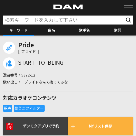
キーワード
曲名
歌手名
歌詞
Pride
カラオケ検索
[ プライド ]
START TO BLING
カラオケ店舗検索
選曲番号：
5372-12
プライドなんて捨ててみな
カラオケリクエスト
対応カラオケコンテンツ
全国りれき
リアルタイムで歌われている曲の一覧
デンモクアプリで予約
MYリスト保存