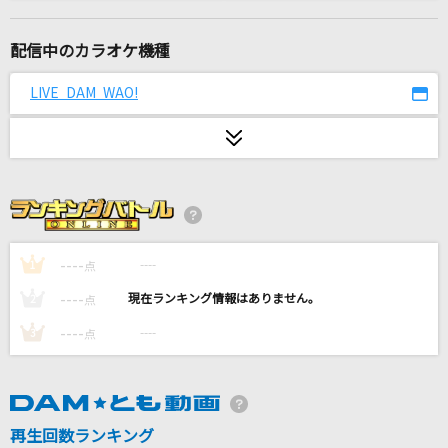
桜
コブクロ
配信中のカラオケ機種
今夜月の見える丘に
LIVE DAM WAO!
B'z
[生音]ガリレオは恋をする
優里
眠り姫
SEKAI NO OWARI(世界の終わり)
----
----
1
点
----
----
2
点
[生音]Mela!
----
----
3
点
緑黄色社会
雨とペトラ
バルーン
再生回数ランキング