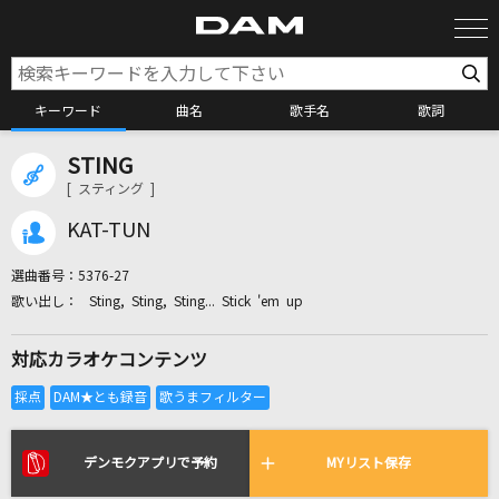
キーワード
曲名
歌手名
歌詞
STING
カラオケ検索
[ スティング ]
KAT-TUN
カラオケ店舗検索
選曲番号：
5376-27
Sting, Sting, Sting... Stick 'em up
カラオケリクエスト
対応カラオケコンテンツ
全国りれき
リアルタイムで歌われている曲の一覧
デンモクアプリで予約
MYリスト保存