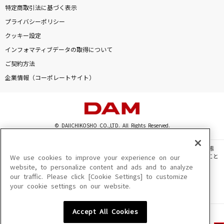
特定商取引法に基づく表示
プライバシーポリシー
クッキー設定
インフォマティブデータの取得について
ご契約方法
企業情報（コーポレートサイト）
© DAIICHIKOSHO CO.,LTD. All Rights Reserved.
このサイトに掲載されている一切の文章・画像・写真・動画・音声等を、手段や形態
を問わず、著作権法の定める範囲を超えて無断で複製、転載、ファイル化などすること
We use cookies to improve your experience on our
を禁じます。
website, to personalize content and ads and to analyze
our traffic. Please click [Cookie Settings] to customize
楽曲及びコンテンツは、機種によりご利用いただけない場合があります。
your cookie settings on our website.
楽曲及びコンテンツの配信日、配信内容が変更になる場合があります。
楽曲によりMYリスト保存ができない場合があります。
Accept All Cookies
JASRAC許諾番号
6602250213Y31015 6602250112Y38026 6602250240Y31015