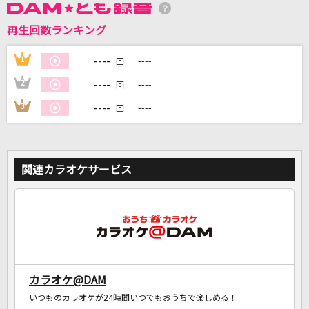
再生回数ランキング
DAMに会員登録・ログインして
カラオケをもっと楽しもう！
----
1
----
回
----
2
----
回
----
3
----
回
自宅でカラオケ歌い放題！
家族や友達と一緒に！練習にも！
関連カラオケサービス
カラオケ@DAM
いつものカラオケが24時間いつでもおうちで楽しめる！