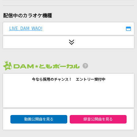
[生音]糸
中島みゆき
配信中のカラオケ機種
STAY AWAY
LIVE DAM WAO!
L'Arc-en-Ciel
ひまわりの約束
秦 基博
2026年8月度
SHIVER
今なら採用のチャンス！ エントリー受付中
the GazettE(ガゼット)
好きだから。
『ユイカ』
DAM★ともボーカルエントリーランキング
抱きしめたい
動画公開曲を見る
録音公開曲を見る
Mr.Children