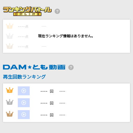
イケナイ太陽
ORANGE RANGE
----
----
1
IRIS OUT(ビデオクリップバージョン)
点
米津玄師
----
----
2
点
----
----
3
点
カリスマックス
Snow Man
学生街の喫茶店
再生回数ランキング
ガロ
----
1
----
回
もっと見る
----
2
----
回
DAMの新曲・ランキングなど
----
3
----
回
カラオケ最新情報をチェック！