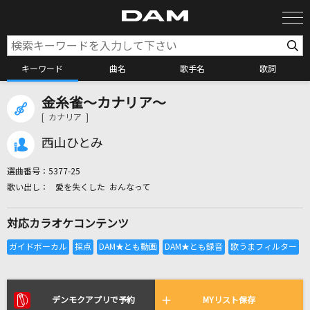
キーワード
曲名
歌手名
歌詞
金糸雀～カナリア～
カラオケ検索
[ カナリア ]
西山ひとみ
カラオケ店舗検索
選曲番号：
5377-25
愛を失くした おんなって
カラオケリクエスト
対応カラオケコンテンツ
全国りれき
リアルタイムで歌われている曲の一覧
デンモクアプリで予約
MYリスト保存