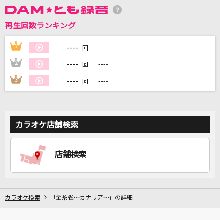
再生回数ランキング
DAMに会員登録・ログインして
カラオケをもっと楽しもう！
----
1
----
回
----
2
----
回
----
3
----
回
自宅でカラオケ歌い放題！
家族や友達と一緒に！練習にも！
カラオケ店舗検索
店舗検索
カラオケ検索
「金糸雀～カナリア～」の詳細