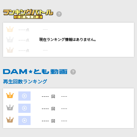
TRUE LOVE
Snow Man
[生音]最後の雨
----
----
1
点
中西保志
----
----
2
点
----
----
3
[生音]愛人
点
テレサ・テン
ソワレ
再生回数ランキング
星街すいせい
----
もっと見る
1
----
回
----
2
----
回
DAMの新曲・ランキングなど
カラオケ最新情報をチェック！
----
3
----
回