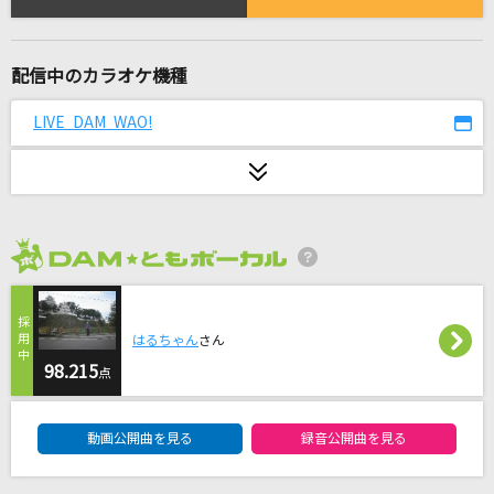
[生音]白い恋人達
桑田佳祐
配信中のカラオケ機種
fake face dance music
音田雅則
LIVE DAM WAO!
ODDS&ENDS
ryo(supercell) feat.初音ミク
青のすみか
2026年8月度
キタニタツヤ
[生音]果てない空
はるちゃん
さん
98.215
嵐(アラシ)
点
DAM★ともボーカルエントリーランキング
小さな恋のうた
動画公開曲を見る
録音公開曲を見る
MONGOL800