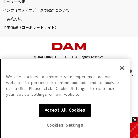
クッキー設定
インフォマティブデータの取得について
ご契約方法
企業情報（コーポレートサイト）
© DAIICHIKOSHO CO.,LTD. All Rights Reserved.
このサイトに掲載されている一切の文章・画像・写真・動画・音声等を、手段や形態
を問わず、著作権法の定める範囲を超えて無断で複製、転載、ファイル化などすること
We use cookies to improve your experience on our
を禁じます。
website, to personalize content and ads and to analyze
our traffic. Please click [Cookie Settings] to customize
楽曲及びコンテンツは、機種によりご利用いただけない場合があります。
your cookie settings on our website.
楽曲及びコンテンツの配信日、配信内容が変更になる場合があります。
楽曲によりMYリスト保存ができない場合があります。
Accept All Cookies
JASRAC許諾番号
6602250213Y31015 6602250112Y38026 6602250240Y31015
6602250241Y45122
Cookies Settings
NexTone許諾番号
ID000002945 ID000002947 ID000002937 ID000002938