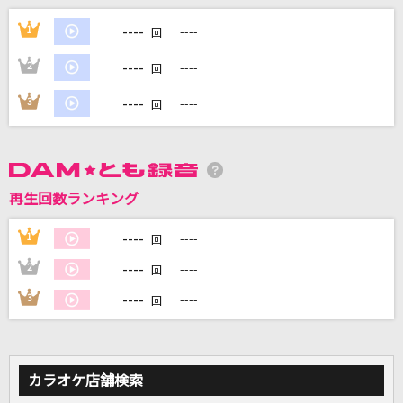
明日の記憶
----
1
----
回
SixTONES
----
2
----
回
なにやってもうまくいかない
----
3
----
回
meiyo
Blue Days (Jesse × Yugo Kochi)
SixTONES
再生回数ランキング
Talk to My Tone
----
1
----
回
Roselia
----
2
----
回
もっと見る
----
3
----
回
DAMの新曲・ランキングなど
カラオケ最新情報をチェック！
カラオケ店舗検索