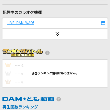
花束
back number
配信中のカラオケ機種
サイレンビート
LIVE DAM WAO!
鈴木鈴木
[生音]水平線
back number
Habit
SEKAI NO OWARI(世界の終わり)
----
----
1
点
----
----
2
点
幸せのカテゴリー
----
----
3
点
Mr.Children
スターダスト
Official髭男dism
再生回数ランキング