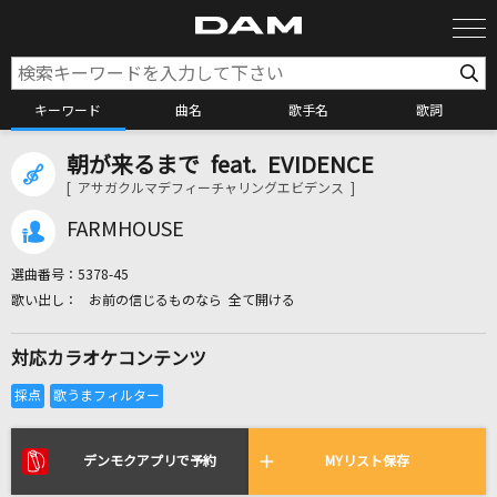
キーワード
曲名
歌手名
歌詞
朝が来るまで feat. EVIDENCE
カラオケ検索
[ アサガクルマデフィーチャリングエビデンス ]
FARMHOUSE
カラオケ店舗検索
選曲番号：
5378-45
お前の信じるものなら 全て開ける
カラオケリクエスト
対応カラオケコンテンツ
全国りれき
リアルタイムで歌われている曲の一覧
デンモクアプリで予約
MYリスト保存