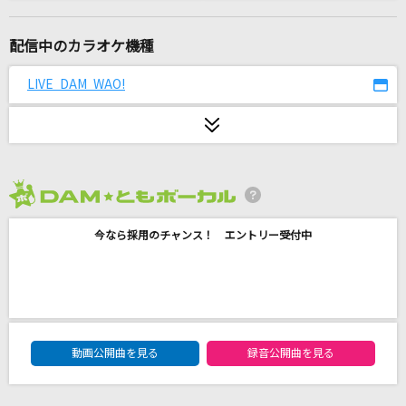
SUNSET BEACH
飯島真理
配信中のカラオケ機種
洗濯機と君とラヂオ
LIVE DAM WAO!
マカロニえんぴつ
小夜子
ミキト(みきとP) feat.初音ミク
2026年8月度
[生音]ひとりぼっちのハブラシ
今なら採用のチャンス！ エントリー受付中
桜庭裕一郎
7月のサイダー
超ときめき宣伝部(ときめき宣伝部)
DAM★ともボーカルエントリーランキング
[生音]インフェルノ
動画公開曲を見る
録音公開曲を見る
Mrs. GREEN APPLE