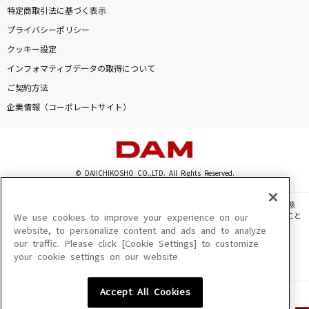
特定商取引法に基づく表示
プライバシーポリシー
クッキー設定
インフォマティブデータの取得について
ご契約方法
企業情報（コーポレートサイト）
© DAIICHIKOSHO CO.,LTD. All Rights Reserved.
このサイトに掲載されている一切の文章・画像・写真・動画・音声等を、手段や形態
を問わず、著作権法の定める範囲を超えて無断で複製、転載、ファイル化などすること
We use cookies to improve your experience on our
を禁じます。
website, to personalize content and ads and to analyze
our traffic. Please click [Cookie Settings] to customize
楽曲及びコンテンツは、機種によりご利用いただけない場合があります。
your cookie settings on our website.
楽曲及びコンテンツの配信日、配信内容が変更になる場合があります。
楽曲によりMYリスト保存ができない場合があります。
Accept All Cookies
JASRAC許諾番号
6602250213Y31015 6602250112Y38026 6602250240Y31015