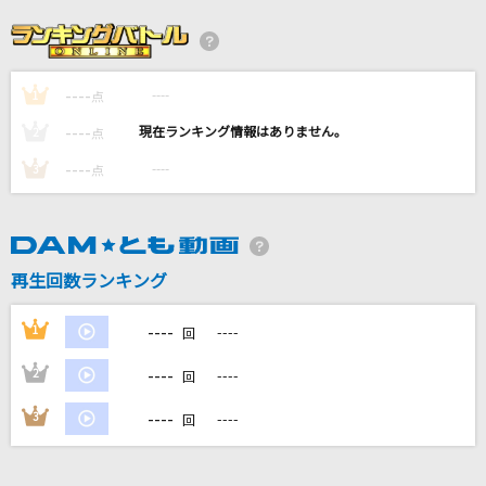
ray 超かぐや姫！Version(ビデオクリップバージ
ョン)
かぐや(cv.夏吉ゆうこ)、月見ヤチヨ(cv.早見沙織)
----
----
1
点
ないない
----
----
2
点
ReoNa
----
----
3
点
ダーリン
Mrs. GREEN APPLE
再生回数ランキング
[生音]片想い
SUPER BEAVER
----
1
----
回
もっと見る
----
2
----
回
----
3
----
回
DAMの新曲・ランキングなど
カラオケ最新情報をチェック！