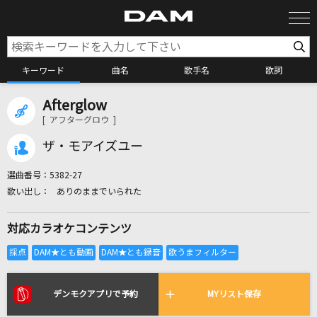
キーワード
曲名
歌手名
歌詞
Afterglow
カラオケ検索
[ アフターグロウ ]
ザ・モアイズユー
カラオケ店舗検索
選曲番号：
5382-27
ありのままでいられた
カラオケリクエスト
対応カラオケコンテンツ
全国りれき
リアルタイムで歌われている曲の一覧
デンモクアプリで予約
MYリスト保存