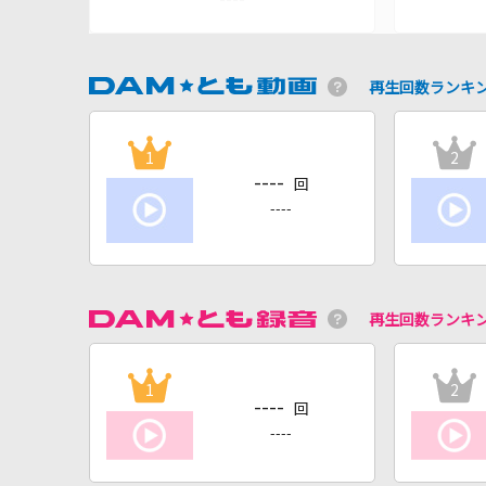
再生回数ランキ
1
2
----
回
----
再生回数ランキ
1
2
----
回
----