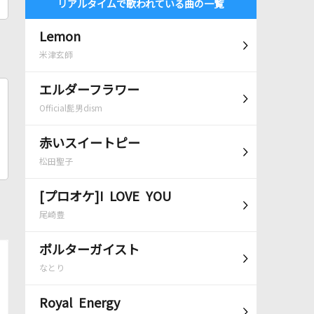
リアルタイムで歌われている曲の一覧
Lemon
米津玄師
エルダーフラワー
Official髭男dism
赤いスイートピー
松田聖子
[プロオケ]I LOVE YOU
尾崎豊
ポルターガイスト
なとり
Royal Energy