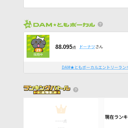
88.095
ドーナツ
さん
点
DAM★ともボーカルエントリーラン
1
----
点
----