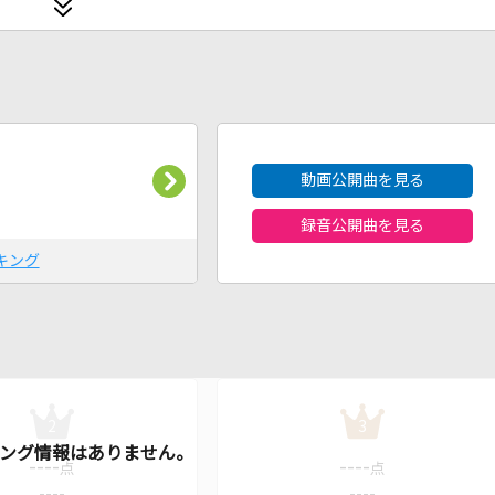
2026年8月度
動画公開曲を見る
録音公開曲を見る
キング
2
3
----
----
点
点
----
----