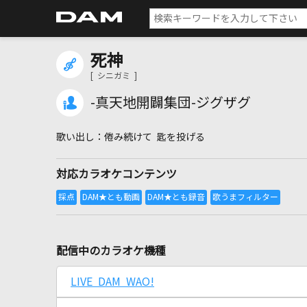
死神
[ シニガミ ]
-真天地開闢集団-ジグザグ
倦み続けて 匙を投げる
対応カラオケコンテンツ
配信中のカラオケ機種
LIVE DAM WAO!