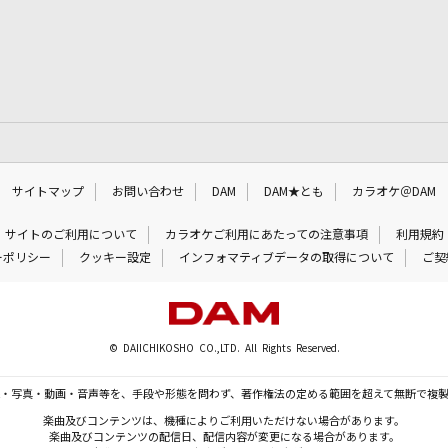
サイトマップ
お問い合わせ
DAM
DAM★とも
カラオケ＠DAM
サイトのご利用について
カラオケご利用にあたっての注意事項
利用規約
ーポリシー
クッキー設定
インフォマティブデータの取得について
ご契
© DAIICHIKOSHO CO.,LTD. All Rights Reserved.
・写真・動画・音声等を、手段や形態を問わず、著作権法の定める範囲を超えて無断で複
楽曲及びコンテンツは、機種によりご利用いただけない場合があります。
楽曲及びコンテンツの配信日、配信内容が変更になる場合があります。