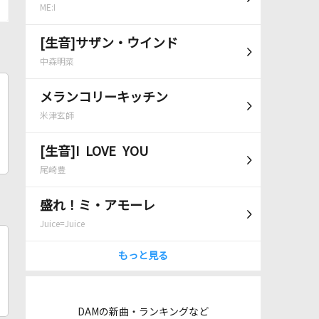
ME:I
[生音]サザン・ウインド
中森明菜
メランコリーキッチン
米津玄師
[生音]I LOVE YOU
尾崎豊
盛れ！ミ・アモーレ
Juice=Juice
もっと見る
DAMの新曲・ランキングなど