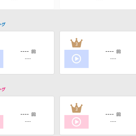
ング
3
----
----
回
回
----
----
ング
3
----
----
回
回
----
----