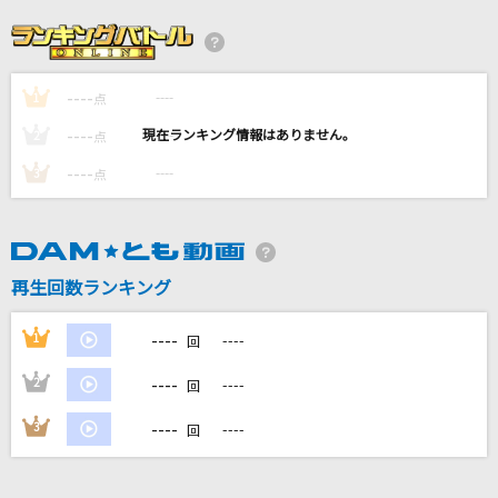
きゅーすとのうた
CUTIE STREET
----
----
1
点
やさしさで溢れるように
----
----
2
点
JUJU
----
----
3
点
[生音]イマジネーション
SPYAIR
再生回数ランキング
[生音]白い恋人達
桑田佳祐
----
1
----
回
もっと見る
----
2
----
回
----
3
----
回
DAMの新曲・ランキングなど
カラオケ最新情報をチェック！