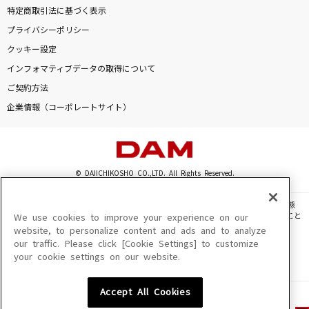
特定商取引法に基づく表示
プライバシーポリシー
クッキー設定
インフォマティブデータの取得について
ご契約方法
企業情報（コーポレートサイト）
© DAIICHIKOSHO CO.,LTD. All Rights Reserved.
このサイトに掲載されている一切の文章・画像・写真・動画・音声等を、手段や形態
を問わず、著作権法の定める範囲を超えて無断で複製、転載、ファイル化などすること
We use cookies to improve your experience on our
を禁じます。
website, to personalize content and ads and to analyze
our traffic. Please click [Cookie Settings] to customize
楽曲及びコンテンツは、機種によりご利用いただけない場合があります。
your cookie settings on our website.
楽曲及びコンテンツの配信日、配信内容が変更になる場合があります。
楽曲によりMYリスト保存ができない場合があります。
Accept All Cookies
JASRAC許諾番号
6602250213Y31015 6602250112Y38026 6602250240Y31015