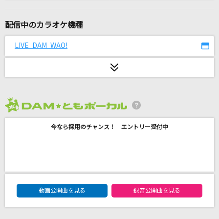
チェリー
スピッツ
配信中のカラオケ機種
エンゼルシーク
LIVE DAM WAO!
Ado
あいつら全員同窓会
ずっと真夜中でいいのに。
2026年8月度
[生音]夢をかなえてドラえもん(ドラえもんアニ
メバージョン)
今なら採用のチャンス！ エントリー受付中
mao
センチメンタル・ジャーニー
松本伊代
DAM★ともボーカルエントリーランキング
動画公開曲を見る
録音公開曲を見る
[生音]ドライフラワー
優里