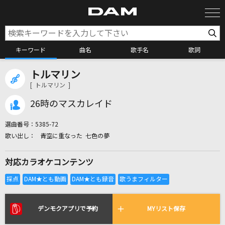
キーワード
曲名
歌手名
歌詞
トルマリン
カラオケ検索
[ トルマリン ]
26時のマスカレイド
カラオケ店舗検索
選曲番号：
5385-72
青空に重なった 七色の夢
カラオケリクエスト
対応カラオケコンテンツ
全国りれき
リアルタイムで歌われている曲の一覧
デンモクアプリで予約
MYリスト保存