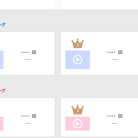
ング
3
----
----
回
回
----
----
ング
3
----
----
回
回
----
----