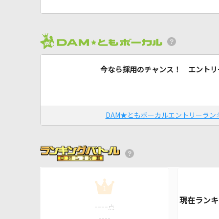
今なら採用のチャンス！ エントリ
DAM★ともボーカルエントリーラン
1
----
点
----