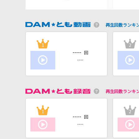
再生回数ランキ
1
2
----
回
----
再生回数ランキ
1
2
----
回
----