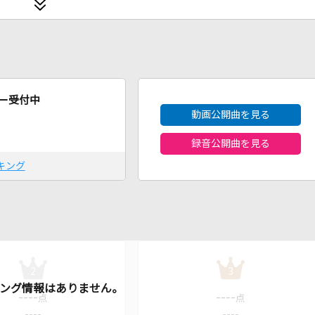
2026年8月度
ー受付中
動画公開曲を見る
録音公開曲を見る
キング
2
3
----
----
点
点
----
----