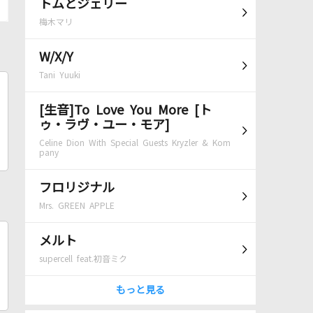
トムとジェリー
梅木マリ
W/X/Y
Tani Yuuki
[生音]To Love You More [ト
ゥ・ラヴ・ユー・モア]
Celine Dion With Special Guests Kryzler & Kom
pany
フロリジナル
Mrs. GREEN APPLE
メルト
supercell feat.初音ミク
もっと見る