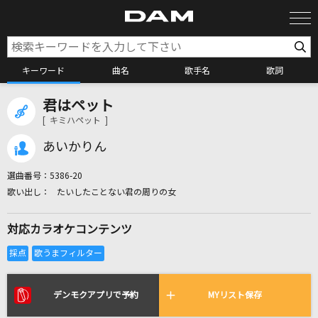
キーワード
曲名
歌手名
歌詞
君はペット
カラオケ検索
[ キミハペット ]
あいかりん
カラオケ店舗検索
選曲番号：
5386-20
たいしたことない君の周りの女
カラオケリクエスト
対応カラオケコンテンツ
全国りれき
リアルタイムで歌われている曲の一覧
デンモクアプリで予約
MYリスト保存