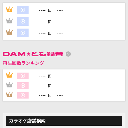
[生音]Bye For Now
----
1
----
回
T-BOLAN
----
2
----
回
[生音]ひまわりの約束
----
3
----
回
秦 基博
スキキライ
HoneyWorks feat.鏡音リン,鏡音レン
再生回数ランキング
Brand New
----
1
----
回
Mrs. GREEN APPLE
----
2
----
回
もっと見る
----
3
----
回
DAMの新曲・ランキングなど
カラオケ最新情報をチェック！
カラオケ店舗検索