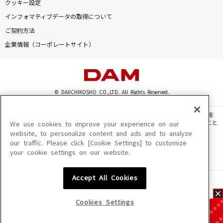
クッキー設定
インフォマティブデータの取得について
ご契約方法
企業情報（コーポレートサイト）
© DAIICHIKOSHO CO.,LTD. All Rights Reserved.
このサイトに掲載されている一切の文章・画像・写真・動画・音声等を、手段や形態
を問わず、著作権法の定める範囲を超えて無断で複製、転載、ファイル化などすること
We use cookies to improve your experience on our
を禁じます。
website, to personalize content and ads and to analyze
our traffic. Please click [Cookie Settings] to customize
楽曲及びコンテンツは、機種によりご利用いただけない場合があります。
your cookie settings on our website.
楽曲及びコンテンツの配信日、配信内容が変更になる場合があります。
楽曲によりMYリスト保存ができない場合があります。
Accept All Cookies
JASRAC許諾番号
6602250213Y31015 6602250112Y38026 6602250240Y31015
6602250241Y45122
Cookies Settings
NexTone許諾番号
ID000002945 ID000002947 ID000002937 ID000002938