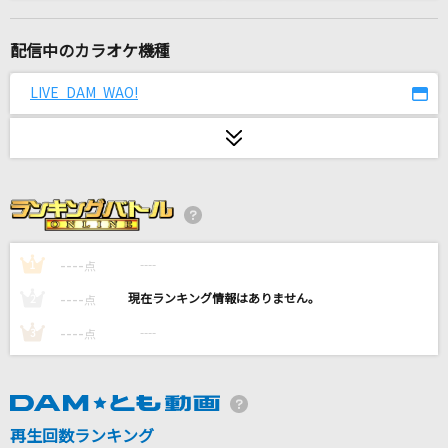
[生音]プレイバックPart2
山口百恵
配信中のカラオケ機種
[生音]Tomorrow never knows
LIVE DAM WAO!
Mr.Children
[生音]ラブ・ストーリーは突然に
小田和正
FIRE AFTER FIRE
聖飢魔Ⅱ
----
----
1
点
----
----
2
点
愛くださいませ
----
----
3
点
≠ME
[生音]桜
コブクロ
再生回数ランキング