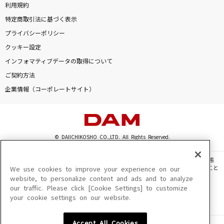
利用規約
特定商取引法に基づく表示
プライバシーポリシー
クッキー設定
インフォマティブデータの取得について
ご契約方法
企業情報（コーポレートサイト）
© DAIICHIKOSHO CO.,LTD. All Rights Reserved.
このサイトに掲載されている一切の文章・画像・写真・動画・音声等を、手段や形態
を問わず、著作権法の定める範囲を超えて無断で複製、転載、ファイル化などすること
We use cookies to improve your experience on our
を禁じます。
website, to personalize content and ads and to analyze
our traffic. Please click [Cookie Settings] to customize
楽曲及びコンテンツは、機種によりご利用いただけない場合があります。
your cookie settings on our website.
楽曲及びコンテンツの配信日、配信内容が変更になる場合があります。
楽曲によりMYリスト保存ができない場合があります。
Accept All Cookies