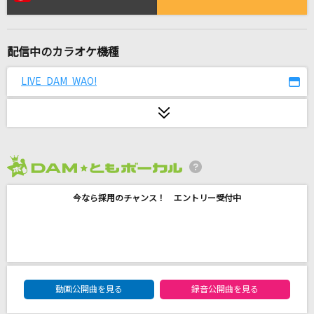
[生音]タッチ
岩崎良美
配信中のカラオケ機種
[生音]蝶々結び
Aimer(エメ)
LIVE DAM WAO!
[生音]夢をかなえてドラえもん(ドラえもんアニ
メバージョン)
mao
2026年8月度
パプリカ
米津玄師
今なら採用のチャンス！ エントリー受付中
羽後の恋唄
長山洋子
DAM★ともボーカルエントリーランキング
[生音]ギターと孤独と蒼い惑星
動画公開曲を見る
録音公開曲を見る
結束バンド