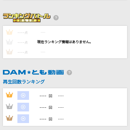
INNOCENT SORROW
abingdon boys school
----
怪獣
----
1
点
サカナクション
----
----
2
点
----
----
3
点
YOKAZE
変態紳士クラブ
[生音]シルエット
再生回数ランキング
KANA-BOON
----
1
----
回
もっと見る
----
2
----
回
DAMの新曲・ランキングなど
----
3
----
カラオケ最新情報をチェック！
回