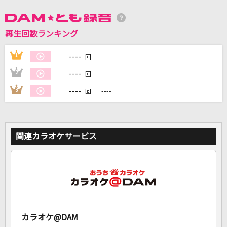
再生回数ランキング
DAMに会員登録・ログインして
カラオケをもっと楽しもう！
----
1
----
回
----
2
----
回
----
3
----
回
自宅でカラオケ歌い放題！
家族や友達と一緒に！練習にも！
関連カラオケサービス
カラオケ@DAM