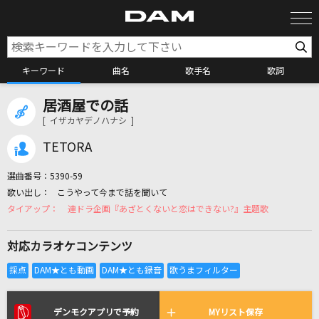
キーワード
曲名
歌手名
歌詞
居酒屋での話
カラオケ検索
[ イザカヤデノハナシ ]
TETORA
カラオケ店舗検索
選曲番号：
5390-59
こうやって今まで話を聞いて
カラオケリクエスト
連ドラ企画『あざとくないと恋はできない?』主題歌
対応カラオケコンテンツ
全国りれき
リアルタイムで歌われている曲の一覧
デンモクアプリで予約
MYリスト保存