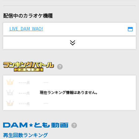
[生音]魔法の絨毯
川崎鷹也
配信中のカラオケ機種
[生音]サウダージ
LIVE DAM WAO!
ポルノグラフィティ
ユキトキ
やなぎなぎ
サマーヌード
真心ブラザーズ(THE 真心ブラザーズ)
----
----
1
点
----
----
2
点
lulu.
----
----
3
点
Mrs. GREEN APPLE
FMP
B'z
再生回数ランキング