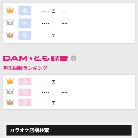
Jazz with Fizz
----
1
----
回
機関紳士
----
2
----
回
[生音]サクラループ
----
3
----
回
Chevon
ホシアイ
レフティーモンスターP feat.GUMI
再生回数ランキング
Making Love Out Of Nothing At All [渚の誓
い]
----
1
----
回
Air Supply
----
2
----
回
----
3
----
もっと見る
回
DAMの新曲・ランキングなど
カラオケ最新情報をチェック！
カラオケ店舗検索