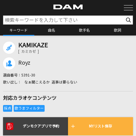
キーワード
曲名
歌手名
歌詞
KAMIKAZE
カラオケ検索
[ カミカゼ ]
Royz
カラオケ店舗検索
選曲番号：
5391-30
なぁ聞こえるか 返事は要らない
カラオケリクエスト
対応カラオケコンテンツ
全国りれき
リアルタイムで歌われている曲の一覧
デンモクアプリで予約
MYリスト保存