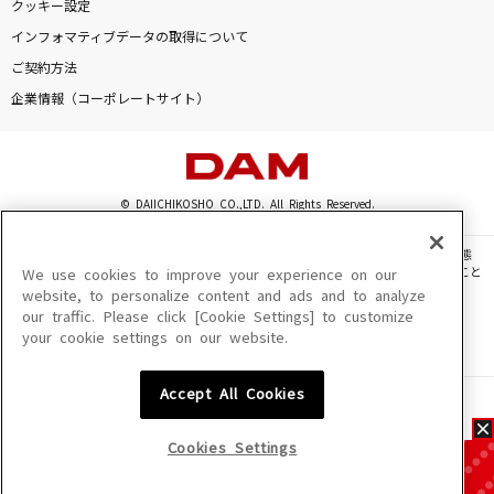
クッキー設定
インフォマティブデータの取得について
ご契約方法
企業情報（コーポレートサイト）
© DAIICHIKOSHO CO.,LTD. All Rights Reserved.
このサイトに掲載されている一切の文章・画像・写真・動画・音声等を、手段や形態
を問わず、著作権法の定める範囲を超えて無断で複製、転載、ファイル化などすること
We use cookies to improve your experience on our
を禁じます。
website, to personalize content and ads and to analyze
our traffic. Please click [Cookie Settings] to customize
楽曲及びコンテンツは、機種によりご利用いただけない場合があります。
your cookie settings on our website.
楽曲及びコンテンツの配信日、配信内容が変更になる場合があります。
楽曲によりMYリスト保存ができない場合があります。
Accept All Cookies
JASRAC許諾番号
6602250213Y31015 6602250112Y38026 6602250240Y31015
6602250241Y45122
Cookies Settings
NexTone許諾番号
ID000002945 ID000002947 ID000002937 ID000002938