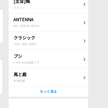
[生音]楓
スピッツ
ANTENNA
Mrs. GREEN APPLE
クラシック
JUDY AND MARY
プシ
r-906 feat.初音ミク
馬と鹿
米津玄師
もっと見る