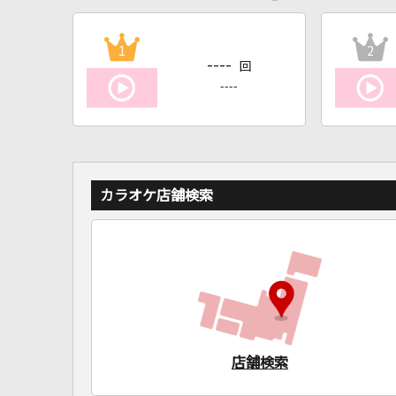
1
2
----
回
----
カラオケ店舗検索
店舗検索