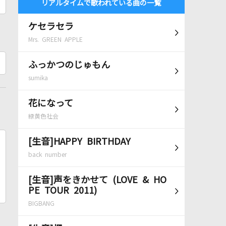
リアルタイムで歌われている曲の一覧
ケセラセラ
Mrs. GREEN APPLE
ふっかつのじゅもん
sumika
花になって
緑黄色社会
[生音]HAPPY BIRTHDAY
back number
[生音]声をきかせて (LOVE & HO
PE TOUR 2011)
BIGBANG