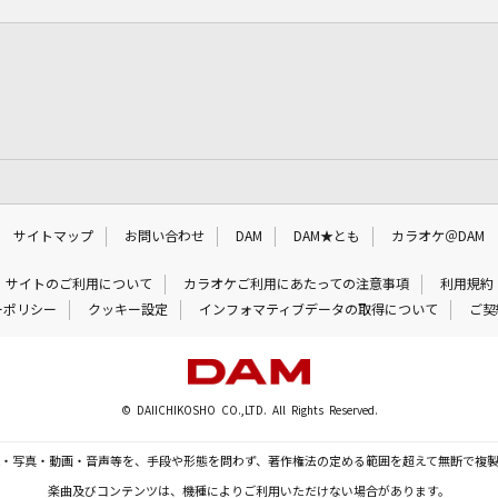
サイトマップ
お問い合わせ
DAM
DAM★とも
カラオケ＠DAM
サイトのご利用について
カラオケご利用にあたっての注意事項
利用規約
ーポリシー
クッキー設定
インフォマティブデータの取得について
ご契
© DAIICHIKOSHO CO.,LTD. All Rights Reserved.
・写真・動画・音声等を、手段や形態を問わず、著作権法の定める範囲を超えて無断で複
楽曲及びコンテンツは、機種によりご利用いただけない場合があります。