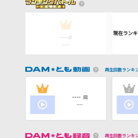
1
----
点
----
再生回数ランキ
1
2
----
回
----
再生回数ランキ