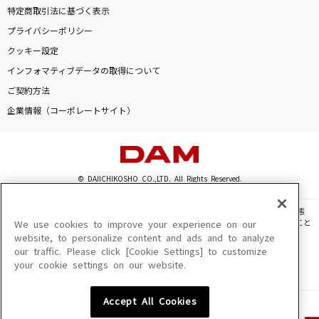
特定商取引法に基づく表示
プライバシーポリシー
クッキー設定
インフォマティブデータの取得について
ご契約方法
企業情報（コーポレートサイト）
© DAIICHIKOSHO CO.,LTD. All Rights Reserved.
このサイトに掲載されている一切の文章・画像・写真・動画・音声等を、手段や形態
を問わず、著作権法の定める範囲を超えて無断で複製、転載、ファイル化などすること
We use cookies to improve your experience on our
を禁じます。
website, to personalize content and ads and to analyze
our traffic. Please click [Cookie Settings] to customize
楽曲及びコンテンツは、機種によりご利用いただけない場合があります。
your cookie settings on our website.
楽曲及びコンテンツの配信日、配信内容が変更になる場合があります。
楽曲によりMYリスト保存ができない場合があります。
Accept All Cookies
JASRAC許諾番号
6602250213Y31015 6602250112Y38026 6602250240Y31015