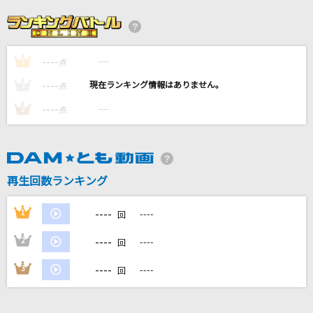
[生音]魔法の絨毯
川崎鷹也
----
----
1
[生音]アイのシナリオ
点
CHiCO with HoneyWorks
----
----
2
点
----
----
3
点
メフィスト(【推しの子】アニメバージョン)
女王蜂
[生音]My Heart Will Go On [タイタニック・愛
再生回数ランキング
のテーマ]
Celine Dion
----
1
----
回
もっと見る
----
2
----
回
----
3
----
回
DAMの新曲・ランキングなど
カラオケ最新情報をチェック！