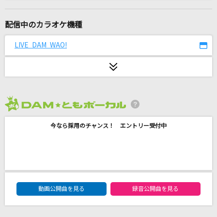
[生音]CHE.R.RY
YUI
配信中のカラオケ機種
千本桜
LIVE DAM WAO!
和楽器バンド
魔法の料理 ～君から君へ～
BUMP OF CHICKEN
2026年8月度
Run Again
今なら採用のチャンス！ エントリー受付中
PRODUCE 101 JAPAN 新世界
愛のかたまり
KinKi Kids
DAM★ともボーカルエントリーランキング
テルネロファイター
動画公開曲を見る
録音公開曲を見る
M!LK