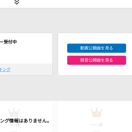
2026年8月度
ー受付中
動画公開曲を見る
録音公開曲を見る
キング
2
3
----
----
点
点
----
----