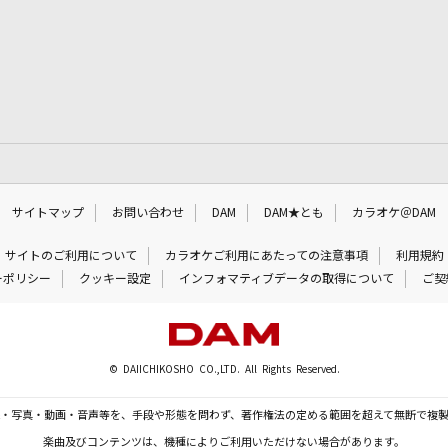
サイトマップ
お問い合わせ
DAM
DAM★とも
カラオケ＠DAM
サイトのご利用について
カラオケご利用にあたっての注意事項
利用規約
ーポリシー
クッキー設定
インフォマティブデータの取得について
ご契
© DAIICHIKOSHO CO.,LTD. All Rights Reserved.
・写真・動画・音声等を、手段や形態を問わず、著作権法の定める範囲を超えて無断で複
楽曲及びコンテンツは、機種によりご利用いただけない場合があります。