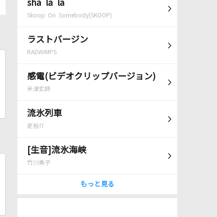
sha la la
Skoop On Somebody(SKOOP)
ラストバージン
RADWIMPS
感電(ビデオクリップバージョン)
米津玄師
流氷列車
走裕介
[生音]流氷海峡
竹川美子
もっと見る