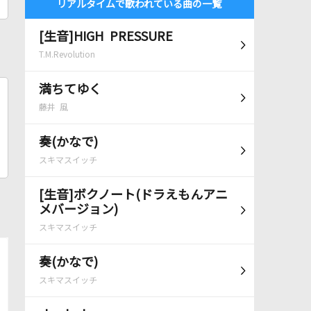
リアルタイムで歌われている曲の一覧
[生音]HIGH PRESSURE
T.M.Revolution
満ちてゆく
藤井 風
奏(かなで)
スキマスイッチ
[生音]ボクノート(ドラえもんアニ
メバージョン)
スキマスイッチ
奏(かなで)
スキマスイッチ