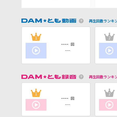
再生回数ランキ
1
2
----
回
----
再生回数ランキ
1
2
----
回
----