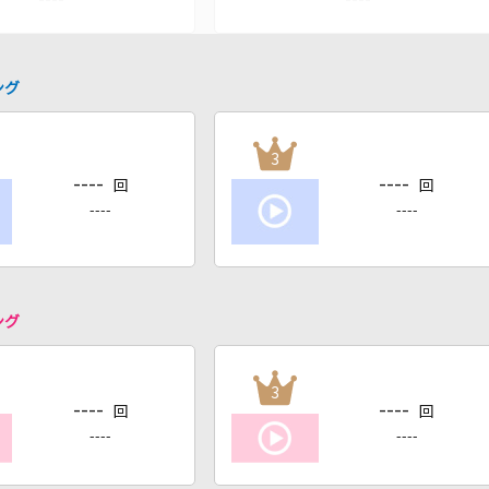
ング
3
----
----
回
回
----
----
ング
3
----
----
回
回
----
----