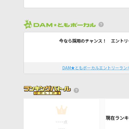
今なら採用のチャンス！ エントリ
DAM★ともボーカルエントリーラン
1
----
点
----