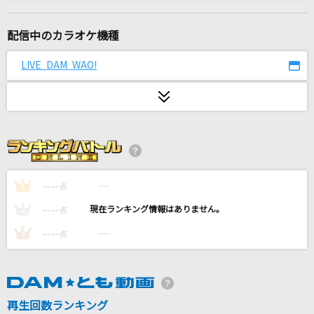
[生音]青春時代
森田公一とトップギャラン
配信中のカラオケ機種
テルーの唄
LIVE DAM WAO!
手嶌 葵
眠り姫
SEKAI NO OWARI(世界の終わり)
百鬼繚乱 千終楽
平清盛(浅川悠)&北条政子(川村万梨阿)、語り:源頼朝(石井康嗣)
----
----
1
点
----
----
2
点
[生音]青と夏
----
----
3
点
Mrs. GREEN APPLE
ダンバイン とぶ
MIQ(MIO)
再生回数ランキング