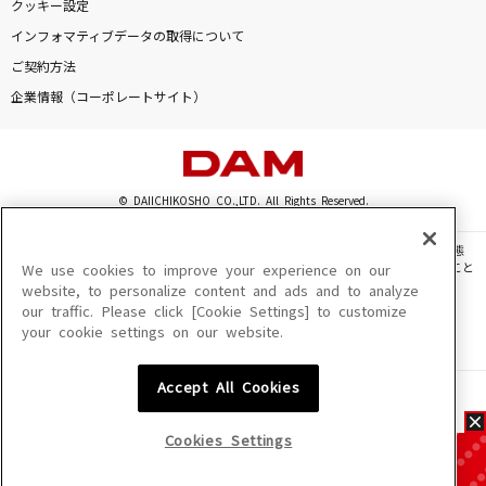
クッキー設定
インフォマティブデータの取得について
ご契約方法
企業情報（コーポレートサイト）
© DAIICHIKOSHO CO.,LTD. All Rights Reserved.
このサイトに掲載されている一切の文章・画像・写真・動画・音声等を、手段や形態
を問わず、著作権法の定める範囲を超えて無断で複製、転載、ファイル化などすること
We use cookies to improve your experience on our
を禁じます。
website, to personalize content and ads and to analyze
our traffic. Please click [Cookie Settings] to customize
楽曲及びコンテンツは、機種によりご利用いただけない場合があります。
your cookie settings on our website.
楽曲及びコンテンツの配信日、配信内容が変更になる場合があります。
楽曲によりMYリスト保存ができない場合があります。
Accept All Cookies
JASRAC許諾番号
6602250213Y31015 6602250112Y38026 6602250240Y31015
6602250241Y45122
Cookies Settings
NexTone許諾番号
ID000002945 ID000002947 ID000002937 ID000002938