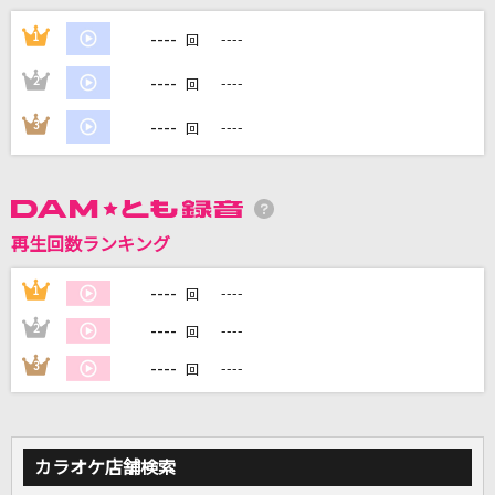
Lemon
----
1
----
回
米津玄師
----
2
----
回
[生音]#情とは
----
3
----
回
This is LAST
千本桜
WhiteFlame feat.初音ミク
再生回数ランキング
あなた
----
1
----
回
宇多田ヒカル
----
2
----
回
もっと見る
----
3
----
回
DAMの新曲・ランキングなど
カラオケ最新情報をチェック！
カラオケ店舗検索