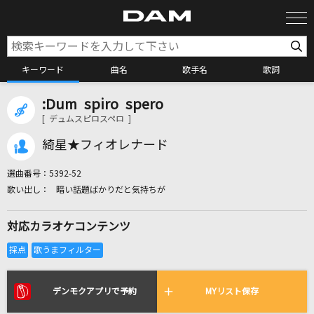
キーワード
曲名
歌手名
歌詞
:Dum spiro spero
カラオケ検索
[ デュムスピロスペロ ]
綺星★フィオレナード
カラオケ店舗検索
選曲番号：
5392-52
暗い話題ばかりだと気持ちが
カラオケリクエスト
対応カラオケコンテンツ
全国りれき
リアルタイムで歌われている曲の一覧
デンモクアプリで予約
MYリスト保存