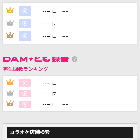
光あれ
----
1
----
回
岡野昭仁
----
2
----
回
U
----
3
----
回
millennium parade × Belle
バトルフロンティア
高屋亜希那
再生回数ランキング
骨
----
1
----
回
SIX LOUNGE
----
2
----
回
もっと見る
----
3
----
回
DAMの新曲・ランキングなど
カラオケ最新情報をチェック！
カラオケ店舗検索