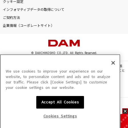
クッキー設定
インフォマティブデータの取得について
ご契約方法
企業情報（コーポレートサイト）
© DAIICHIKOSHO CO.,LTD. All Rights Reserved.
このサイトに掲載されている一切の文章・画像・写真・動画・音声等を、手段や形態
を問わず、著作権法の定める範囲を超えて無断で複製、転載、ファイル化などすること
We use cookies to improve your experience on our
を禁じます。
website, to personalize content and ads and to analyze
our traffic. Please click [Cookie Settings] to customize
楽曲及びコンテンツは、機種によりご利用いただけない場合があります。
your cookie settings on our website.
楽曲及びコンテンツの配信日、配信内容が変更になる場合があります。
楽曲によりMYリスト保存ができない場合があります。
Accept All Cookies
JASRAC許諾番号
6602250213Y31015 6602250112Y38026 6602250240Y31015
6602250241Y45122
Cookies Settings
NexTone許諾番号
ID000002945 ID000002947 ID000002937 ID000002938