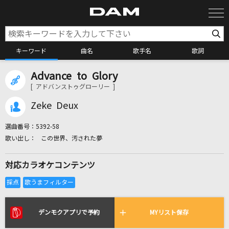
キーワード
曲名
歌手名
歌詞
Advance to Glory
カラオケ検索
[ アドバンストゥグローリー ]
Zeke Deux
カラオケ店舗検索
選曲番号：
5392-58
この世界、汚された夢
カラオケリクエスト
対応カラオケコンテンツ
全国りれき
リアルタイムで歌われている曲の一覧
デンモクアプリで予約
MYリスト保存