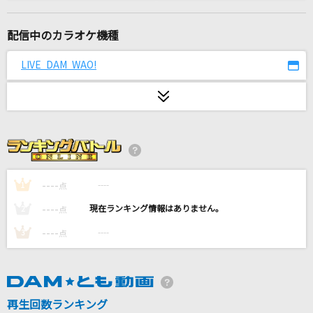
ダーリン
Mrs. GREEN APPLE
配信中のカラオケ機種
レンズ
LIVE DAM WAO!
幾田りら
太陽のSEASON
安室奈美恵
この空がトリガー
＝LOVE
----
----
1
点
----
----
2
点
好きすぎて滅！
----
----
3
点
M!LK
Beautiful
WEST.
再生回数ランキング