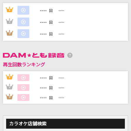
会いたくて
----
1
----
回
Ado
----
2
----
回
青春色
----
3
----
回
音速ライン
[生音]晴る
ヨルシカ
再生回数ランキング
ミモザ
----
1
----
回
ゴスペラーズ(The Gospellers)
----
2
----
回
もっと見る
----
3
----
回
DAMの新曲・ランキングなど
カラオケ最新情報をチェック！
カラオケ店舗検索