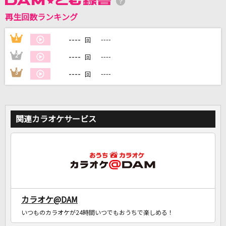
再生回数ランキング
DAMに会員登録・ログインして
カラオケをもっと楽しもう！
----
1
----
回
----
2
----
回
----
3
----
回
自宅でカラオケ歌い放題！
家族や友達と一緒に！練習にも！
関連カラオケサービス
カラオケ@DAM
いつものカラオケが24時間いつでもおうちで楽しめる！