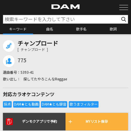
キーワード
曲名
歌手名
歌詞
チャンプロード
カラオケ検索
[ チャンプロード ]
775
カラオケ店舗検索
選曲番号：
5393-41
探してたやろこんなReggae
カラオケリクエスト
対応カラオケコンテンツ
全国りれき
リアルタイムで歌われている曲の一覧
デンモクアプリで予約
MYリスト保存