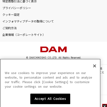
特定商取引法に基づく表示
プライバシーポリシー
クッキー設定
インフォマティブデータの取得について
ご契約方法
企業情報（コーポレートサイト）
© DAIICHIKOSHO CO.,LTD. All Rights Reserved.
このサイトに掲載されている一切の文章・画像・写真・動画・音声等を、手段や形態
を問わず、著作権法の定める範囲を超えて無断で複製、転載、ファイル化などすること
We use cookies to improve your experience on our
を禁じます。
website, to personalize content and ads and to analyze
our traffic. Please click [Cookie Settings] to customize
楽曲及びコンテンツは、機種によりご利用いただけない場合があります。
your cookie settings on our website.
楽曲及びコンテンツの配信日、配信内容が変更になる場合があります。
楽曲によりMYリスト保存ができない場合があります。
Accept All Cookies
JASRAC許諾番号
6602250213Y31015 6602250112Y38026 6602250240Y31015
6602250241Y45122