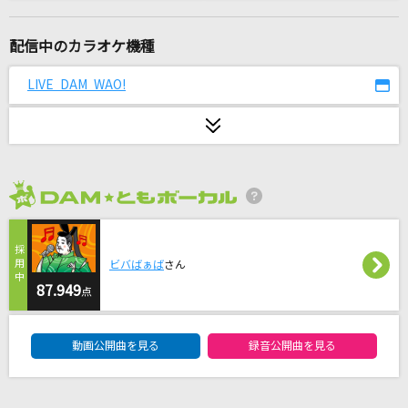
春なのに
柏原芳恵
配信中のカラオケ機種
青春病
LIVE DAM WAO!
藤井 風
らしさ
Official髭男dism
2026年8月度
[生音]言って。
ヨルシカ
ビバばぁば
さん
とてと
87.949
点
パペットスンスン
DAM★ともボーカルエントリーランキング
動画公開曲を見る
録音公開曲を見る
[生音]世田谷ラブストーリー
back number