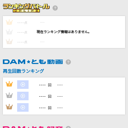
Forever...
savage genius
----
----
1
点
ララバイ
----
----
2
点
RADWIMPS
----
----
3
点
Subtitle
Official髭男dism
[生音]季節の中で
再生回数ランキング
松山千春
----
1
----
回
もっと見る
----
2
----
回
DAMの新曲・ランキングなど
----
3
----
回
カラオケ最新情報をチェック！