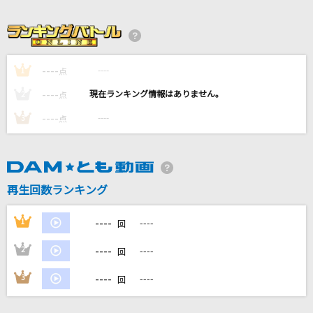
正解
RADWIMPS
罪の香り
----
----
1
点
藤井 風
----
----
2
点
君の声
----
----
3
点
清水翔太
勝って泣こうゼッ!(アニメオープニングVer.)
T-Pistonz+KMC
再生回数ランキング
もっと見る
----
1
----
回
----
2
----
回
DAMの新曲・ランキングなど
カラオケ最新情報をチェック！
----
3
----
回