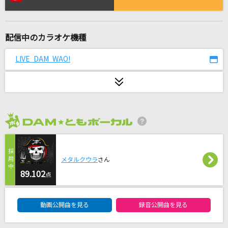
君の声
清水翔太
配信中のカラオケ機種
紅蓮華 -アニメ映像 ver.-
LiSA
LIVE DAM WAO!
怪獣
サカナクション
街(Single version)
2026年8月度
SOPHIA
烏(ビデオクリップバージョン)
メタルクウラ
さん
米津玄師
89.102
点
DAM★ともボーカルエントリーランキング
キライ・キライ・ジガヒダイ!
動画公開曲を見る
録音公開曲を見る
くらげP feat.音街ウナ