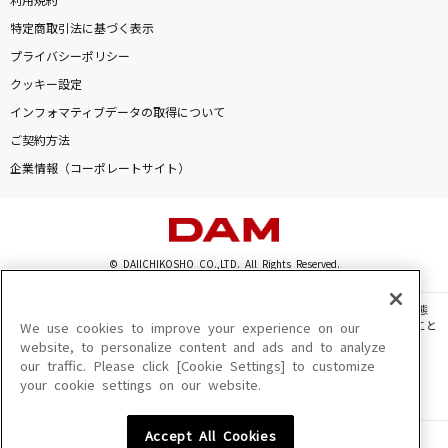
利用規約
特定商取引法に基づく表示
プライバシーポリシー
クッキー設定
インフォマティブデータの取得について
ご契約方法
企業情報（コーポレートサイト）
© DAIICHIKOSHO CO.,LTD. All Rights Reserved.
このサイトに掲載されている一切の文章・画像・写真・動画・音声等を、手段や形態
を問わず、著作権法の定める範囲を超えて無断で複製、転載、ファイル化などすること
We use cookies to improve your experience on our
を禁じます。
website, to personalize content and ads and to analyze
our traffic. Please click [Cookie Settings] to customize
楽曲及びコンテンツは、機種によりご利用いただけない場合があります。
your cookie settings on our website.
楽曲及びコンテンツの配信日、配信内容が変更になる場合があります。
楽曲によりMYリスト保存ができない場合があります。
Accept All Cookies
JASRAC許諾番号