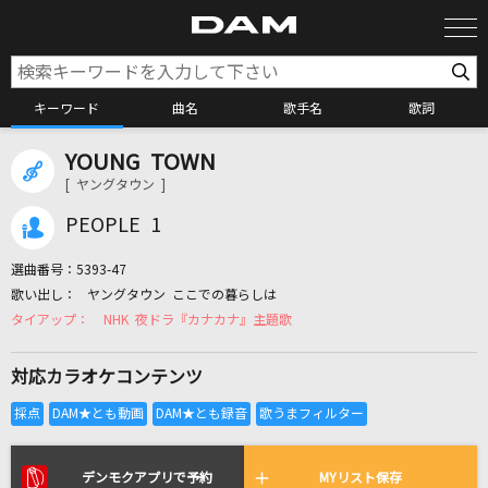
キーワード
曲名
歌手名
歌詞
YOUNG TOWN
カラオケ検索
[ ヤングタウン ]
PEOPLE 1
カラオケ店舗検索
選曲番号：
5393-47
ヤングタウン ここでの暮らしは
カラオケリクエスト
NHK 夜ドラ『カナカナ』主題歌
対応カラオケコンテンツ
全国りれき
リアルタイムで歌われている曲の一覧
デンモクアプリで予約
MYリスト保存