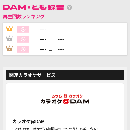
再生回数ランキング
DAMに会員登録・ログインして
カラオケをもっと楽しもう！
----
1
----
回
----
2
----
回
----
3
----
回
自宅でカラオケ歌い放題！
家族や友達と一緒に！練習にも！
関連カラオケサービス
カラオケ@DAM
いつものカラオケが24時間いつでもおうちで楽しめる！