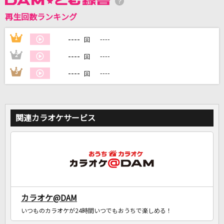
再生回数ランキング
DAMに会員登録・ログインして
カラオケをもっと楽しもう！
----
1
----
回
----
2
----
回
----
3
----
回
自宅でカラオケ歌い放題！
家族や友達と一緒に！練習にも！
関連カラオケサービス
カラオケ@DAM
いつものカラオケが24時間いつでもおうちで楽しめる！