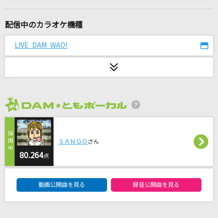
イエスタデイ
Official髭男dism
配信中のカラオケ機種
少女レイ
LIVE DAM WAO!
みきとP
迷い道
渡辺真知子
2026年8月度
Over ”Quartzer”
Shuta Sueyoshi feat. ISSA
ＳＡＮＧＯ
さん
裸足でSummer
80.264
点
乃木坂46
DAM★ともボーカルエントリーランキング
動画公開曲を見る
録音公開曲を見る
ゴールデンタイムラバー
スキマスイッチ