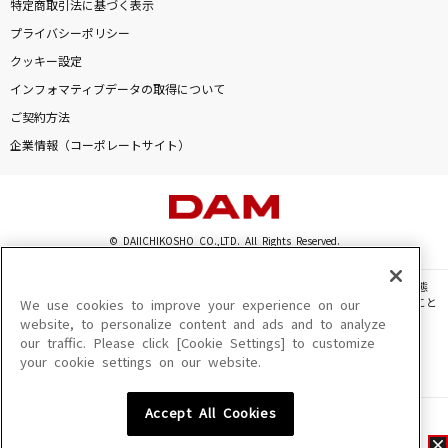
特定商取引法に基づく表示
プライバシーポリシー
クッキー設定
インフォマティブデータの取得について
ご契約方法
企業情報（コーポレートサイト）
© DAIICHIKOSHO CO.,LTD. All Rights Reserved.
このサイトに掲載されている一切の文章・画像・写真・動画・音声等を、手段や形態
を問わず、著作権法の定める範囲を超えて無断で複製、転載、ファイル化などすること
We use cookies to improve your experience on our
を禁じます。
website, to personalize content and ads and to analyze
our traffic. Please click [Cookie Settings] to customize
楽曲及びコンテンツは、機種によりご利用いただけない場合があります。
your cookie settings on our website.
楽曲及びコンテンツの配信日、配信内容が変更になる場合があります。
楽曲によりMYリスト保存ができない場合があります。
Accept All Cookies
JASRAC許諾番号
6602250213Y31015 6602250112Y38026 6602250240Y31015
6602250241Y45122