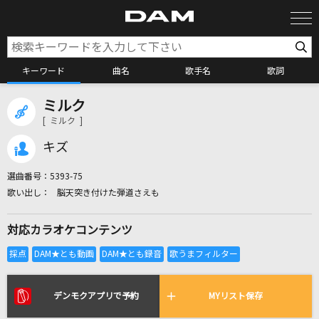
キーワード
曲名
歌手名
歌詞
ミルク
カラオケ検索
[ ミルク ]
キズ
カラオケ店舗検索
選曲番号：
5393-75
脳天突き付けた弾道さえも
カラオケリクエスト
対応カラオケコンテンツ
全国りれき
リアルタイムで歌われている曲の一覧
デンモクアプリで予約
MYリスト保存