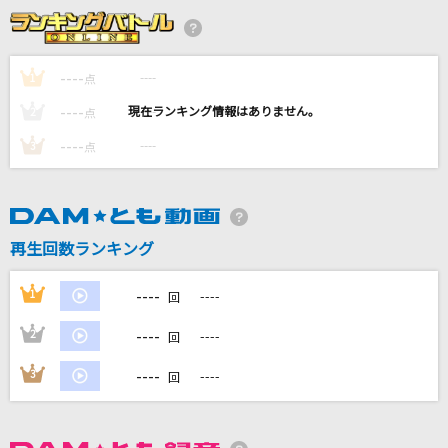
[生音]ヒトリノ夜
ポルノグラフィティ
----
----
1
点
[生音]KissHug
----
----
2
点
aiko
----
----
3
点
Future World
Every Little Thing
SAVE YOUR HEART
再生回数ランキング
Snow Man
----
1
----
回
もっと見る
----
2
----
回
DAMの新曲・ランキングなど
----
3
----
回
カラオケ最新情報をチェック！