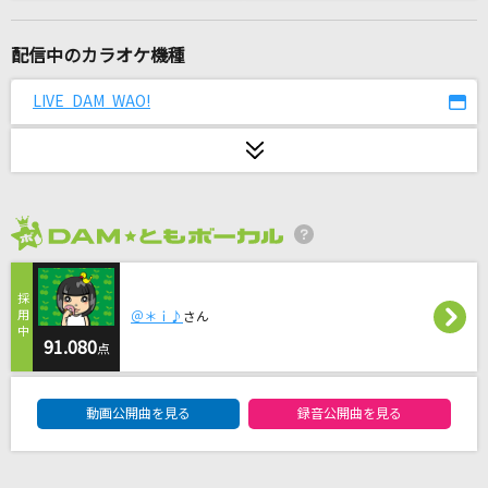
はじめてのチュウ
あんしんパパ
配信中のカラオケ機種
勇気100%
LIVE DAM WAO!
なにわ男子
秒針を噛む
ずっと真夜中でいいのに。
2026年8月度
恋音と雨空
AAA(トリプル・エー)
＠＊ｉ♪
さん
籠の中に鳥
91.080
点
YOURNESS
DAM★ともボーカルエントリーランキング
動画公開曲を見る
録音公開曲を見る
[生音]ブルーアンバー
back number