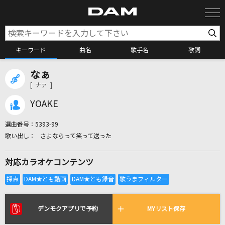
キーワード
曲名
歌手名
歌詞
なぁ
カラオケ検索
[ ナァ ]
YOAKE
カラオケ店舗検索
選曲番号：
5393-99
さよならって笑って送った
カラオケリクエスト
対応カラオケコンテンツ
全国りれき
リアルタイムで歌われている曲の一覧
デンモクアプリで予約
MYリスト保存