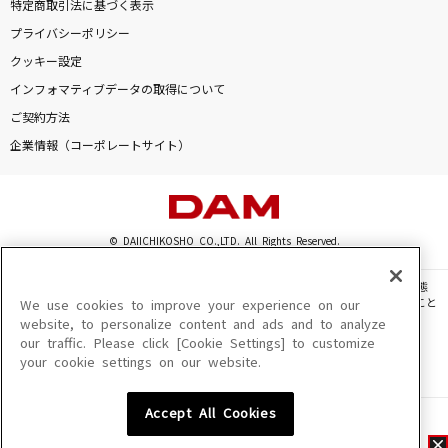
特定商取引法に基づく表示
プライバシーポリシー
クッキー設定
インフォマティブデータの取得について
ご契約方法
企業情報（コーポレートサイト）
© DAIICHIKOSHO CO.,LTD. All Rights Reserved.
このサイトに掲載されている一切の文章・画像・写真・動画・音声等を、手段や形態
を問わず、著作権法の定める範囲を超えて無断で複製、転載、ファイル化などすること
We use cookies to improve your experience on our
を禁じます。
website, to personalize content and ads and to analyze
our traffic. Please click [Cookie Settings] to customize
楽曲及びコンテンツは、機種によりご利用いただけない場合があります。
your cookie settings on our website.
楽曲及びコンテンツの配信日、配信内容が変更になる場合があります。
楽曲によりMYリスト保存ができない場合があります。
Accept All Cookies
JASRAC許諾番号
6602250213Y31015 6602250112Y38026 6602250240Y31015
6602250241Y45122