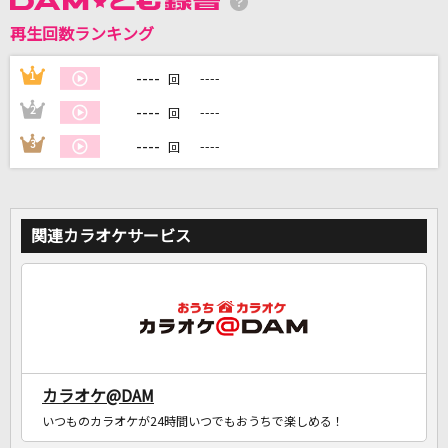
再生回数ランキング
DAMに会員登録・ログインして
カラオケをもっと楽しもう！
----
1
----
回
----
2
----
回
----
3
----
回
自宅でカラオケ歌い放題！
家族や友達と一緒に！練習にも！
関連カラオケサービス
カラオケ@DAM
いつものカラオケが24時間いつでもおうちで楽しめる！