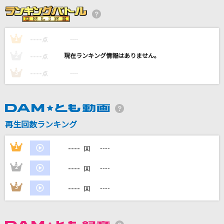
チラチLOVE
M!LK
----
----
1
点
ルル
----
----
2
点
Ado
----
----
3
点
Tranquility
SawanoHiroyuki[nZk]:Anly
MELODY
再生回数ランキング
優木せつ菜(楠木ともり)
----
1
----
回
もっと見る
----
2
----
回
DAMの新曲・ランキングなど
----
3
----
回
カラオケ最新情報をチェック！