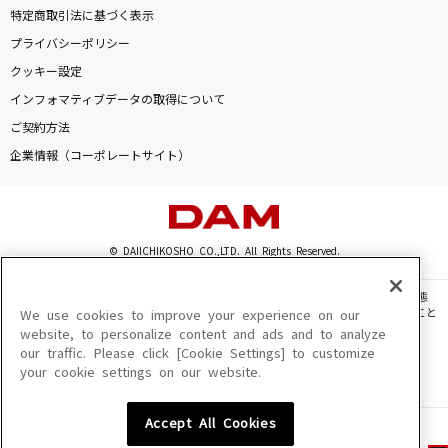
特定商取引法に基づく表示
プライバシーポリシー
クッキー設定
インフォマティブデータの取得について
ご契約方法
企業情報（コーポレートサイト）
© DAIICHIKOSHO CO.,LTD. All Rights Reserved.
このサイトに掲載されている一切の文章・画像・写真・動画・音声等を、手段や形態
を問わず、著作権法の定める範囲を超えて無断で複製、転載、ファイル化などすること
We use cookies to improve your experience on our
を禁じます。
website, to personalize content and ads and to analyze
our traffic. Please click [Cookie Settings] to customize
楽曲及びコンテンツは、機種によりご利用いただけない場合があります。
your cookie settings on our website.
楽曲及びコンテンツの配信日、配信内容が変更になる場合があります。
楽曲によりMYリスト保存ができない場合があります。
Accept All Cookies
JASRAC許諾番号
6602250213Y31015 6602250112Y38026 6602250240Y31015