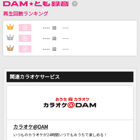
再生回数ランキング
DAMに会員登録・ログインして
カラオケをもっと楽しもう！
----
1
----
回
----
2
----
回
----
3
----
回
自宅でカラオケ歌い放題！
家族や友達と一緒に！練習にも！
関連カラオケサービス
カラオケ@DAM
いつものカラオケが24時間いつでもおうちで楽しめる！