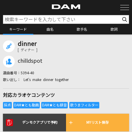
キーワード
曲名
歌手名
歌詞
dinner
カラオケ検索
[ ディナー ]
chilldspot
カラオケ店舗検索
選曲番号：
5394-40
Let's make dinner together
カラオケリクエスト
対応カラオケコンテンツ
全国りれき
リアルタイムで歌われている曲の一覧
デンモクアプリで予約
MYリスト保存