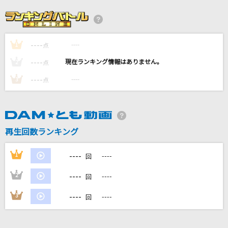
愛心
川崎鷹也
----
----
1
むげんだいすき
点
iLiFE!
----
----
2
点
----
----
3
点
烏(ビデオクリップバージョン)
米津玄師
雨とカプチーノ
再生回数ランキング
ヨルシカ
----
1
----
回
もっと見る
----
2
----
回
DAMの新曲・ランキングなど
----
3
----
回
カラオケ最新情報をチェック！