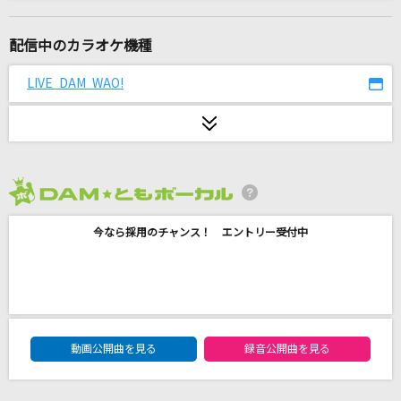
未完成婚姻論
Dannie May
配信中のカラオケ機種
START IT AGAIN
LIVE DAM WAO!
AK-69
I LOVE...
Official髭男dism
2026年8月度
[生音]115万キロのフィルム
今なら採用のチャンス！ エントリー受付中
Official髭男dism
ヴァンパイア
DECO*27
DAM★ともボーカルエントリーランキング
Soranji
動画公開曲を見る
録音公開曲を見る
Mrs. GREEN APPLE